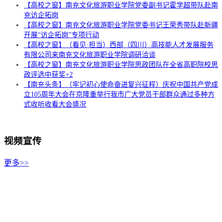
【高校之窗】南充文化旅游职业学院党委副书记霍学超带队赴南
充访企拓岗
【高校之窗】南充文化旅游职业学院党委书记王荣秀带队赴新疆
开展“访企拓岗”专项行动
【高校之窗】（看见·担当）西部（四川）高技能人才发展服务
有限公司来南充文化旅游职业学院调研洽谈
【高校之窗】南充文化旅游职业学院思政团队在全省高职院校思
政评选中获奖+2
【南充头条】（牢记初心使命奋进复兴征程）庆祝中国共产党成
立105周年大会在京隆重举行我市广大党员干部群众通过多种方
式收听收看大会盛况
视频宣传
更多>>