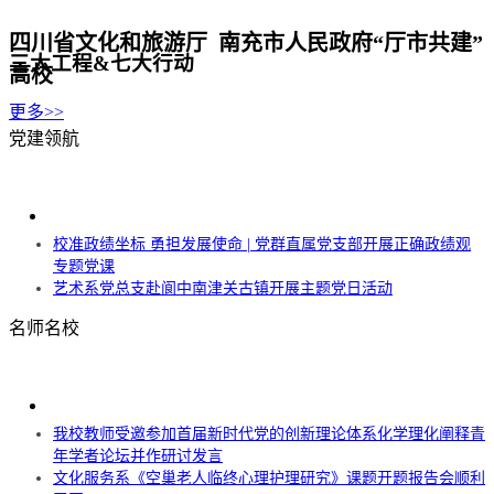
四川省文化和旅游厅 南充市人民政府“厅市共建”
三大工程&七大行动
高校
更多>>
党建领航
校准政绩坐标 勇担发展使命 | 党群直属党支部开展正确政绩观
专题党课
艺术系党总支赴阆中南津关古镇开展主题党日活动
名师名校
我校教师受邀参加首届新时代党的创新理论体系化学理化阐释青
年学者论坛并作研讨发言
文化服务系《空巢老人临终心理护理研究》课题开题报告会顺利