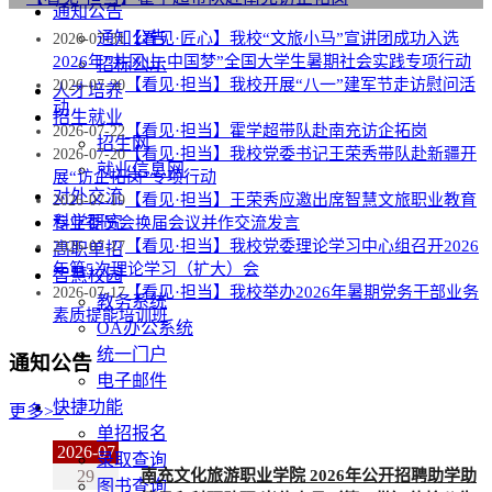
通知公告
通知公告
【看见·匠心】我校“文旅小马”宣讲团成功入选
2026-07-31
2026年“井冈山·中国梦”全国大学生暑期社会实践专项行动
招标公示
【看见·担当】我校开展“八一”建军节走访慰问活
2026-07-30
人才培养
动
招生就业
【看见·担当】霍学超带队赴南充访企拓岗
2026-07-22
招生网
【看见·担当】我校党委书记王荣秀带队赴新疆开
2026-07-20
就业信息网
展“访企拓岗”专项行动
对外交流
【看见·担当】王荣秀应邀出席智慧文旅职业教育
2026-07-19
科学研究
专业委员会换届会议并作交流发言
【看见·担当】我校党委理论学习中心组召开2026
2026-07-17
高职单招
年第5次理论学习（扩大）会
智慧校园
【看见·担当】我校举办2026年暑期党务干部业务
2026-07-17
教务系统
素质提能培训班
OA办公系统
统一门户
通知公告
电子邮件
快捷功能
更多>>
单招报名
2026-07
录取查询
29
南充文化旅游职业学院 2026年公开招聘助学助
图书查询