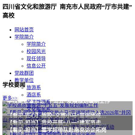
四川省文化和旅游厅 南充市人民政府“厅市共建”
高校
网站首页
学院简介
学院简介
校园风光
现任领导
信息公开
党政群团
教学单位
学校要闻
旅游系
酒店系
更多>>
学校高质量推进“十五五”发展规划编制工作
经济管理系
文化服务系
【看见·匠心】我校“文旅小马”宣讲团成功入选2026年“井冈山·中国梦”全国大学生暑期社会实践专项行动
艺术系
【看见·担当】我校开展“八一”建军节走访慰问活动
基础教学部
【看见·担当】霍学超带队赴南充访企拓岗
马克思主义学院