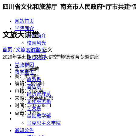
四川省文化和旅游厅 南充市人民政府“厅市共建”
网站首页
学院简介
文旅大讲堂
学院简介
校园风光
首页
/
文旅大讲堂
/ 正文
现任领导
2026年第七期“文旅大讲堂”师德教育专题讲座
信息公开
党政群团
文：吴婧越
教学单位
图：樊何叶
旅游系
编辑： 樊何叶
酒店系
审核：任凤英
经济管理系
来源：党委组织部
文化服务系
时间：2026-06-11
艺术系
点击：
1275
基础教学部
马克思主义学院
通知公告