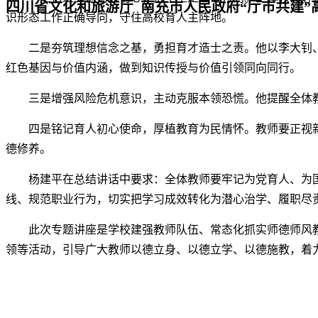
四川省文化和旅游厅 南充市人民政府“厅市共建”
识形态工作正确导向，守住高校育人主阵地。
二是夯筑理想信念之基，勇担育才造士之责。他以李大钊
红色基因与价值内涵，做到知识传授与价值引领同向同行。
三是增强风险危机意识，主动克服本领恐慌。他提醒全体
四是铭记育人初心使命，厚植教育为民情怀。教师要正视
德修养。
杨建平在总结讲话中要求：全体教师要牢记为党育人、为
线、规范职业行为，切实把学习成效转化为潜心治学、履职尽责
此次专题讲座是学校建强教师队伍、常态化抓实师德师风
领等活动，引导广大教师以德立身、以德立学、以德施教，着