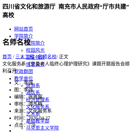
四川省文化和旅游厅 南充市人民政府“厅市共建”
高校
网站首页
学院简介
名师名校
学院简介
校园风光
首页
/
三大工程
/
名师名校
/ 正文
现任领导
文化服务系《空巢老人临终心理护理研究》课题开题报告会顺
信息公开
利召开
党政群团
教学单位
文：李强
旅游系
图：李强
酒店系
编辑：张贵鋆
经济管理系
审核：谭冬梅
文化服务系
来源：文化服务系
艺术系
时间：2026-04-27
基础教学部
点击：
778
马克思主义学院