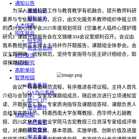
通知公告
为深入推进科研工作与教育教学有机融合，提升教师科研
通知公告
招标公示
素养与专业服务能力，近日，由文化服务系教师组织申报立项
人才培养
的四川省心理学会2025年度规划项目《空巢老人临终心理护理
招生就业
研究》课题开题报告会在文锦楼304会议室顺利召开。会议由
招生网
我系教授熊定永博士主持并作开题报告，课题组全体参会。会
就业信息网
议主题明确、流程规范，坚持专家指导与民主研讨相结合，取
对外交流
得预期成效。
科学研究
高职单招
智慧校园
教务系统
会议严格遵循规范流程，有序推进各项议程。主持人首先
OA办公系统
介绍与会领导、专家及课题组成员，随后依次进行立项通知宣
统一门户
读、开题报告汇报、专家质询指导及课题组答辩、课题负责人
电子邮件
总结发言等环节。特邀西南大学张骞教授、西华师大石娟教
快捷功能
授、四川文化产业职业学院马吉宏教授三位资深专家组成评审
单招报名
录取查询
组，对课题研究现状、基本思路、实施举措、创新价值及进度
图书查询