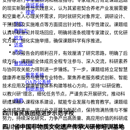
安排等进行了全面质询和精准指导。专家组充分肯定课题选题
值班系统
的现实新颖性与实践意义，认为其紧密契合养老产业发展需要
搜索
和空巢老人心理关怀需求，同时就研究对象界定、调研设计、
学生
干预措施及实施难点等方面提出针对性、科学性建议。课题组
教职工
认真听取意见并现场回应，明确将逐条梳理专家建议，优化研
校友
究方案，细化实施举措，确保课题科学有序推进。
访客
考生
本次报告会的顺利召开，有效厘清了研究思路，明确了后
续方向。课题组全体成员全程专注参与、深入交流，科研素养
智慧校园
与协同攻关能力得到进一步锤炼。下一步，课题组将立足智慧
教务系统
健康养老服务与管理专业特色，聚焦养老服务模式创新、智能
OA办公系统
技术应用及健康管理体系构建等核心方向，坚持“以研促教、
科研系统
以教兴研”理念，细化任务节点，严谨务实开展研究，推动科
搜索
研成果融入课程体系建设，赋能专业发展与教育教学。课题组
全体成员表示，将以此次开题为新起点，保持饱满热情与不懈
四川省民族团结进步示范学校
努力，持续深化研究，力争产出高质量、高应用价值的科研成
果，为我系科研工作提质增效和健康养老事业发展贡献力量。
四川省中国非物质文化遗产传承人研修培训基地