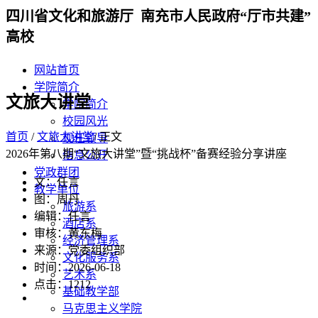
四川省文化和旅游厅 南充市人民政府“厅市共建”
高校
网站首页
学院简介
文旅大讲堂
学院简介
校园风光
首页
/
文旅大讲堂
/ 正文
现任领导
2026年第八期“文旅大讲堂”暨“挑战杯”备赛经验分享讲座
信息公开
党政群团
文：任言
教学单位
图：周丹
旅游系
编辑：任言
酒店系
审核：黄东梅
经济管理系
来源：党委组织部
文化服务系
时间：2026-06-18
艺术系
点击：
1212
基础教学部
马克思主义学院