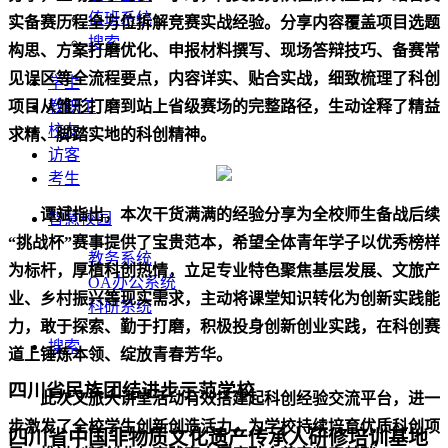
值班系统
实备赛历程全方位拆解竞赛实战经验。分享内容覆盖项目选题
搜索
构思、方案打磨优化、申报材料撰写、现场答辩技巧、备赛常
见误区等全流程要点，内容详实、贴合实战，细致梳理了科创
学生
项目从雏形打磨到站上省级赛场的完整路径，生动诠释了精益
教职工
校友
求精、脚踏实地的科创精神。
访客
考生
谭斌指出，本次干货满满的经验分享为全校师生备战后续
智慧校园
“挑战杯”赛事提供了宝贵范本，希望全体青年学子以优秀榜样
教务系统
为标杆，厚植科创热情，立足专业特色聚焦基层发展、文旅产
OA办公系统
业、乡村振兴等现实需求，主动将课堂知识转化为创新实践能
科研系统
力，敢于探索、勤于打磨，积极投身创新创业实践，在科创赛
搜索
道上锤炼本领、绽放青春芳华。
四川省民族团结进步示范学校
此次文旅大讲堂活动有效搭建起科创经验交流平台，进一
步激发了全校学生创新创造活力，为学校持续培育优质科创项
四川省中国非物质文化遗产传承人研修培训基地