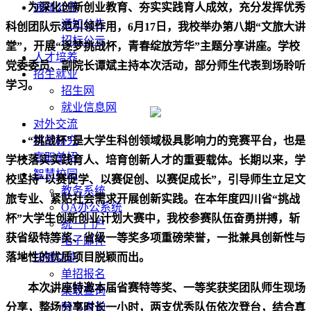
为深化创新创业教育、夯实实践育人成效，充分发挥优秀
通知公告
通知公告
科创团队示范引领作用，6月17日，我校举办第八期“文旅大讲
招标公示
堂”，开展“逐梦挑战杯，青春绽放芳华”主题分享讲座。学校
人才培养
党委委员、副院长谭斌主持本次活动，
部分师生
代表到场聆听
招生就业
学习。
招生网
就业信息网
对外交流
“挑战杯”是大学生科创领域极具影响力的竞赛平台，也是
科学研究
高职单招
学校落实实践育人、培育创新人才的重要载体。长期以来，学
智慧校园
校坚持“以赛促学、以赛促创、以赛促成长”，引导师生立足文
教务系统
旅专业、紧贴社会需求开展创新实践。在本年度四川省“挑战
OA办公系统
杯”大学生创新创业计划大赛中，我校参赛队伍奋勇拼搏，斩
统一门户
获省级特等奖、省级一等奖多项重磅荣誉，一批兼具创新性与
电子邮件
落地性的优质项目脱颖而出。
快捷功能
单招报名
本次讲座特邀本届省赛特等奖、
一等奖
获奖团队师生现场
录取查询
分享，整场分享时长一小时，两支优秀队伍依次登台，结合真
图书查询