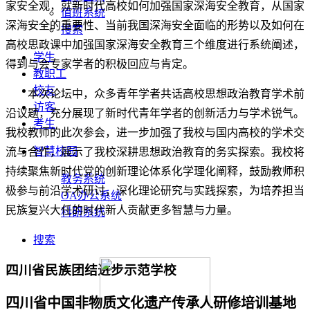
家安全观，就新时代高校如何加强国家深海安全教育，从
国家
值班系统
深海安全的重要性、当前我国深海安全面临的形势以及如何在
搜索
高校思政课中加强国家深海安全教育三个维度进行系统阐述，
学生
得到与会专家学者的积极回应与肯定。
教职工
校友
本次论坛中，众多青年学者共话高校思想政治教育学术前
访客
沿议题，充分展现了新时代青年学者的创新活力与学术锐气。
考生
我校教师的此次参会，进一步加强了我校与国内高校的学术交
智慧校园
流与合作，展示了我校深耕思想政治教育的务实探索。
我校将
持续聚焦新时代党的创新理论体系化学理化阐释，鼓励教师积
教务系统
极参与前沿学术研讨，深化理论研究与实践探索，为培养担当
OA办公系统
民族复兴大任的时代新人贡献更多智慧与力量。
科研系统
搜索
四川省民族团结进步示范学校
四川省中国非物质文化遗产传承人研修培训基地