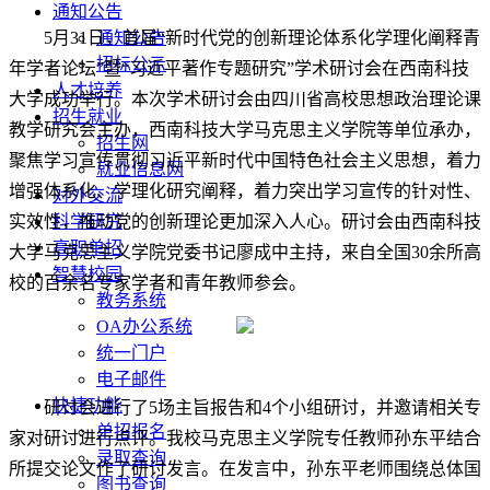
通知公告
5月31日，
首
届“新时代党的创新理论体系化学理化阐释青
通知公告
招标公示
年学者论坛”暨“习近平著作专题研究”学术研讨会在西南科技
人才培养
大学成功举行。本次学术研讨会由四川省高校思想政治理论课
招生就业
教学研究会主办，西南科技大学马克思主义学院等单位承办，
招生网
聚焦学习宣传贯彻习近平新时代中国特色社会主义思想，着力
就业信息网
增强
体系化、学理化研究阐释，着力
突出
学习宣传的针对性、
对外交流
实效性，推动党的创新理论更加深入人心
。研讨会由
西南科技
科学研究
高职单招
大学
马克思主义学院党委书记廖成中主持，来自全国30余所高
智慧校园
校的百余名专家学者和青年教师参会。
教务系统
OA办公系统
统一门户
电子邮件
快捷功能
研讨会进行了5场主旨报告和4个小组研讨，并邀请相关专
单招报名
家对研讨进行点评。我校马克思主义学院专任教师孙东平结合
录取查询
所提交论文作了研讨发言。在发言中，孙东平老师围绕总体国
图书查询