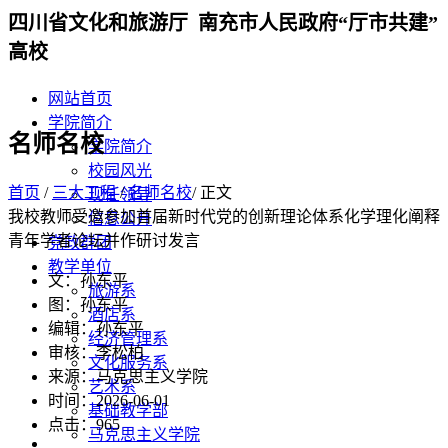
四川省文化和旅游厅 南充市人民政府“厅市共建”
高校
网站首页
学院简介
名师名校
学院简介
校园风光
首页
/
三大工程
/
名师名校
/ 正文
现任领导
我校教师受邀参加首届新时代党的创新理论体系化学理化阐释
信息公开
青年学者论坛并作研讨发言
党政群团
教学单位
文：孙东平
旅游系
图：孙东平
酒店系
编辑：孙东平
经济管理系
审核：李松柏
文化服务系
来源：马克思主义学院
艺术系
时间：2026-06-01
基础教学部
点击：
965
马克思主义学院