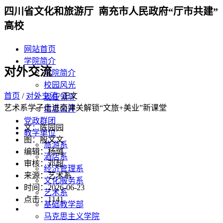
四川省文化和旅游厅 南充市人民政府“厅市共建”
高校
网站首页
学院简介
对外交流
学院简介
校园风光
首页
/
对外交流
/ 正文
现任领导
艺术系学子走进南津关解锁“文旅+美业”新课堂
信息公开
党政群团
文：陈园园
教学单位
图：殷文文
旅游系
编辑：杨璐
酒店系
审核：邓超
经济管理系
来源：艺术系
文化服务系
时间：2026-06-23
艺术系
点击：
1141
基础教学部
马克思主义学院