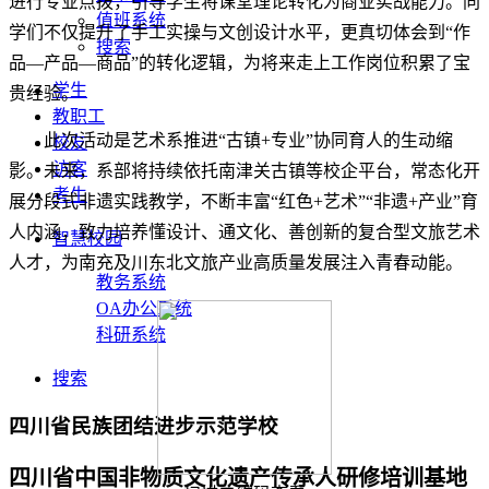
进行专业点拨，引导学生将课堂理论转化为商业实战能力。同
值班系统
学们不仅提升了手工实操与文创设计水平，更真切体会到“作
搜索
品—产品—商品”的转化逻辑，为将来走上工作岗位积累了宝
学生
贵经验。
教职工
此次活动是艺术系推进“古镇+专业”协同育人的生动缩
校友
访客
影。未来，系部将持续依托南津关古镇等校企平台，常态化开
考生
展分段式非遗实践教学，不断丰富“红色+艺术”“非遗+产业”育
人内涵，致力培养懂设计、通文化、善创新的复合型文旅艺术
智慧校园
人才，为南充及川东北文旅产业高质量发展注入青春动能。
教务系统
OA办公系统
科研系统
搜索
四川省民族团结进步示范学校
四川省中国非物质文化遗产传承人研修培训基地