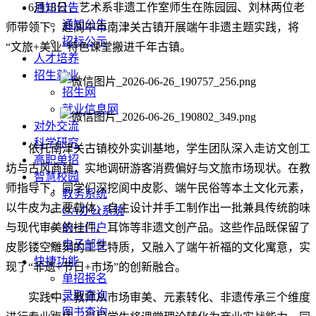
6月18日，艺术系非遗工作室师生在陈园园、刘林两位老
通知公告
通知公告
师带领下，赴阆中市
南津关古镇
开展端午非遗主题实践，将
招标公示
“文旅+美业”特色课堂搬进千年古镇。
人才培养
招生就业
招生网
就业信息网
对外交流
科学研究
依托南津关古镇校外实训基地，学生团队深入走访文创工
高职单招
坊与古风商铺，实地调研游客消费偏好与文旅市场现状。在教
智慧校园
师指导下，同学们深挖阆中皮影、端午民俗等本土文化元素，
教务系统
以牛皮为主要载体，自主设计并手工制作出一批兼具传统韵味
OA办公系统
与现代审美的挂件、耳饰等非遗文创产品。这些作品既保留了
统一门户
电子邮件
皮影镂空雕刻的工艺特质，又融入了端午祈福的文化寓意，实
快捷功能
现了“非遗+节日+市场”的创新融合。
单招报名
录取查询
实践中，教师从市场审美、元素转化、非遗传承三个维度
图书查询