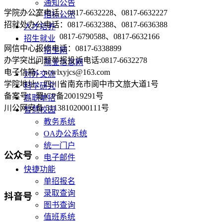
通知公告
学院办公室电话：0817-6632228、0817-6632227
招标公示
招就处办公电话：0817-6632388、0817-6636388
人才培养
0817-6790588、0817-6632166
招生就业
网信中心报修电话：0817-6338899
招生网
办学突出问题举报投诉电话:0817-6632278
就业信息网
电子信箱：ncwlxyjcs@163.com
对外交流
学院地址：四川省南充市阆中市文旅大道1号
科学研究
备案号：蜀ICP备20019291号
高职单招
川公网安备 51138102000111号
智慧校园
教务系统
OA办公系统
统一门户
公众号
电子邮件
快捷功能
单招报名
录取查询
抖音号
图书查询
值班系统