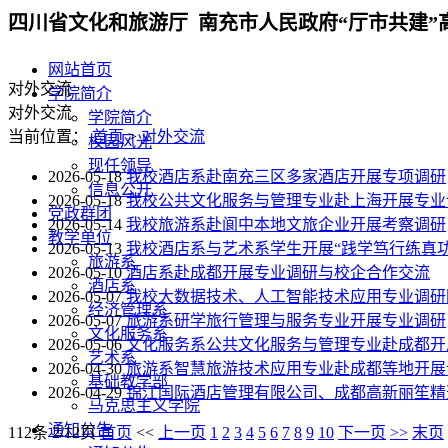
四川省文化和旅游厅 南充市人民政府“厅市共建”
网站首页
对外交流
学院简介
对外交流
学院简介
当前位置：
首页
>
对外交流
校园风光
现任领导
2026-05-18
我校酒店系赴南充三区多家酒店开展专项调研
信息公开
2026-05-18
我校公共文化服务与管理专业赴上海开展专业
党政群团
2026-05-14
我校旅游系赴阆中本地文旅企业开展考察调研
教学单位
2026-05-13
我校酒店系与艺术系学生开展“践学笃行练真功
旅游系
2026-05-10
酒店系赴成都开展专业调研与校企合作交流
酒店系
2026-05-07
我校大数据技术、人工智能技术应用专业调研
经济管理系
2026-05-07
旅游系研学旅行管理与服务专业开展专业调研
文化服务系
2026-05-06
文化服务系公共文化服务与管理专业赴成都开
艺术系
2026-04-30
旅游系智慧旅游技术应用专业赴成都等地开展
基础教学部
2026-04-29
锦江国际酒店管理有限公司、成都高新丽笙精
马克思主义学院
通知公告
112条 2/12页
首页
<<
上一页
1
2
3
4
5
6
7
8
9
10
下一页
>>
末页