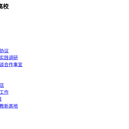
高校
协议
实践调研
谈合作事宜
店
工作
目
教新高地