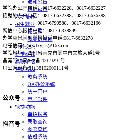
通知公告
学院办公室电话：0817-6632228、0817-6632227
招标公示
招就处办公电话：0817-6632388、0817-6636388
人才培养
0817-6790588、0817-6632166
招生就业
网信中心报修电话：0817-6338899
招生网
办学突出问题举报投诉电话:0817-6632278
就业信息网
电子信箱：ncwlxyjcs@163.com
对外交流
学院地址：四川省南充市阆中市文旅大道1号
科学研究
备案号：蜀ICP备20019291号
高职单招
川公网安备 51138102000111号
智慧校园
教务系统
OA办公系统
统一门户
公众号
电子邮件
快捷功能
单招报名
录取查询
抖音号
图书查询
值班系统