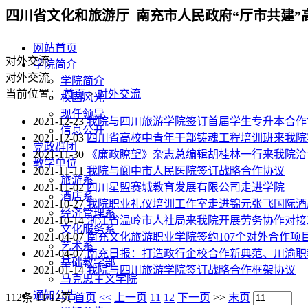
四川省文化和旅游厅 南充市人民政府“厅市共建”
网站首页
对外交流
学院简介
对外交流
学院简介
当前位置：
首页
>
对外交流
校园风光
现任领导
2021-12-23
我院与四川旅游学院签订首届学生专升本合作
信息公开
2021-12-03
四川省高校中青年干部铸魂工程培训班来我院
党政群团
2021-11-30
《廉政瞭望》杂志总编辑胡桂林一行来我院洽
教学单位
2021-11-11
我院与阆中市人民医院签订战略合作协议
旅游系
2021-11-02
四川星盟赛城教育发展有限公司走进学院
酒店系
2021-10-27
我院职业礼仪培训工作室走进锦元张飞国际酒
经济管理系
2021-10-14
浙江省温岭市人社局来我院开展劳务协作对接
文化服务系
2021-04-07
南充文化旅游职业学院签约107个对外合作项
艺术系
2021-04-07
南充日报：打造政行企校合作新典范、川渝职
基础教学部
2021-01-14
我院与四川旅游学院签订战略合作框架协议
马克思主义学院
通知公告
112条 11/12页
首页
<<
上一页
11
12
下一页
>>
末页