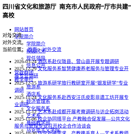
四川省文化和旅游厅 南充市人民政府“厅市共建”
高校
网站首页
对外交流
学院简介
对外交流
学院简介
当前位置：
首页
>
对外交流
校园风光
现任领导
2026-03-24
酒店系赴仪陇县、营山县开展专题调研
信息公开
2025-12-29
文化服务系智慧健康养老服务与管理专业开
党政群团
展专业调研
教学单位
2025-12-15
旅游系研学旅行教研室开展“银发研学”专业
旅游系
调研
酒店系
2025-11-24
文化服务系赴西安汪氏皮影非遗工坊开展专
经济管理系
业调研
文化服务系
2025-11-12
艺术系赴成都开展考察调研与访企拓岗活动
艺术系
2025-11-06
校企协同搭平台 产教融合促发展—公共文化
基础教学部
服务与管理专业召开校企合作洽谈会
马克思主义学院
2025-10-30
访企对接需求，产教携手育人—艺术系教师