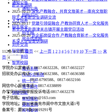
通知公告
赴企业调研
通知公告
2025-10-23
深化产教融合，共育文旅英才—南充文旅职
招标公示
院艺术系赴企业调研交流
人才培养
2025-10-17
党建引领促融合 产教协同育人才—文化服务
招生就业
系党总支赴南津关古镇开展主题党日活动
招生网
2025-09-29
访企拓岗促合作 产教融合育新才—文化服务
就业信息网
系深入企业走访调研
对外交流
科学研究
112条 4/12页
首页
<<
上一页
1
2
3
4
5
6
7
8
9
10
下一页
>>
末
高职单招
页
智慧校园
学院办公室电话：0817-6632228、0817-6632227
教务系统
招就处办公电话：0817-6632388、0817-6636388
OA办公系统
0817-6790588、0817-6632166
统一门户
网信中心报修电话：0817-6338899
电子邮件
办学突出问题举报投诉电话:0817-6632278
快捷功能
电子信箱：ncwlxyjcs@163.com
单招报名
学院地址：四川省南充市阆中市文旅大道1号
录取查询
备案号：蜀ICP备20019291号
图书查询