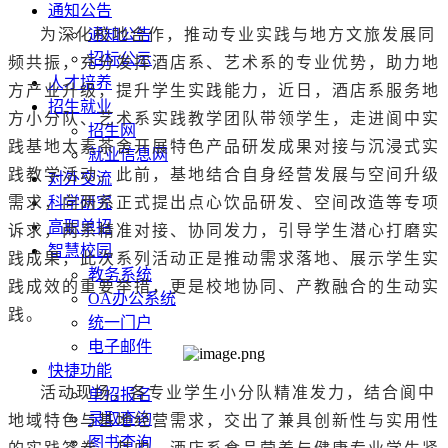
通知公告
为深化校地合作，推动专业实践与地方文旅发展同
通知公告
招标公示
频共振，充分发挥酒店系、艺术系的专业优势，助力地
人才培养
方产业升级，提升学生实践能力，近日，酒店系服务地
招生就业
方小分队、艺术系实践教学团队带领学生，走进阆中实
招生网
践基地太素茶舍开展特色产品研发成果对接与沉浸式实
就业信息网
践教学活动。此前，基地结合自身经营发展与空间升级
对外交流
需求，向两系正式提出点心饮品研发、空间改造等专项
科学研究
高职单招
诉求，两系精准对接、协同发力，引导学生潜心打磨实
智慧校园
践成果，此次系列活动正是推动需求落地、展示学生实
教务系统
践成效的重要举措，更是校地协同、产教融合的生动实
OA办公系统
践。
统一门户
电子邮件
快捷功能
活动现场，各专业学生小分队精准发力，结合阆中
单招报名
录取查询
地域特色与基地经营需求，交出了兼具创新性与实用性
图书查询