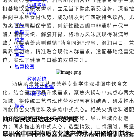
的实践答卷。其中，酒店系食品营养与健康专业学生紧
值班系统
扣基地饮品研发需求，立足当下健康消费趋势，深度挖
搜索
掘阆中本地食材优势，成功研发制作四款特色饮品。尤
学生
为亮眼的凤梨保宁醋，创新性融合阆中非遗特产保宁
教职工
醋，酸甜交织、解腻开胃，将地方风味展现得淋漓尽
校友
致；润梨清薏茶则遵循“药食同源”理念，温润爽口，兼
访客
具养生功效，精准贴合现代人群需求，适配基地经营定
考生
位，实现了健康与口感的双重提升。
智慧校园
教务系统
酒店系烹饪工艺与营养专业学生深耕阆中饮食文
OA办公系统
化，结合基地产品升级需求，聚焦火锅与中式点心两大
科研系统
领域，将传统工艺与现代营养理念有机结合，研发推出
搜索
四款特色火锅底料及多款中式点心。相关火锅底料适配
川渝地区湿热气候，口感醇厚不燥，尽显地域食材魅
四川省民族团结进步示范学校
力；同步推出的中式点心，造型精致、口感细腻，既坚
四川省中国非物质文化遗产传承人研修培训基地
守传统匠心工艺，又融入现代营养配比，与各类火锅底