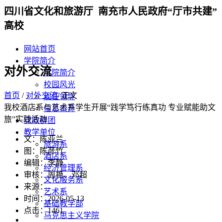
四川省文化和旅游厅 南充市人民政府“厅市共建”
高校
网站首页
学院简介
对外交流
学院简介
校园风光
首页
/
对外交流
/ 正文
现任领导
我校酒店系与艺术系学生开展“践学笃行练真功 专业赋能助文
信息公开
旅”实践活动
党政群团
教学单位
文：陈亚兰
旅游系
图：陈彦竹
酒店系
编辑：李静
经济管理系
审核：周艳、邓超
文化服务系
来源：
艺术系
时间：2026-05-13
基础教学部
点击：
1461
马克思主义学院