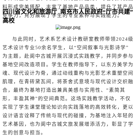
料形成完美搭配，丰富了基地产品品类，提升了其产品
四川省文化和旅游厅 南充市人民政府“厅市共建”
竞争力，充分展现了学生的专业素养与实践能力。
高校
与此同时，艺术系艺术设计教研室教师带领2024级
艺术设计专业50余名学生，以“空间叙事与光影诗学”
为主题，赴阆中古城开展沉浸式实践教学，并同步参与
基地空间改造项目。学生在教师指导下，以东方美学为
魂、现代设计为骨，通过动线重构与光影艺术重塑空间
肌理，在青砖黛瓦间，将茶舍式意境与现代设计交织融
合，最终为基地打造出兼具美感与实用性、“素简其
形，丰盈其神”的空间典范。这场实践教学活动，不仅
实现了学生课堂理论知识向实践落地的高效转化，更以
设计语言诠释了传统与现代的碰撞，为基地注入年轻的
艺术基因，也为阆中古城文旅发展增添活力，彰显了学
生的创意与担当。