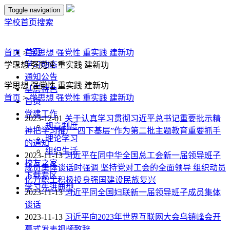
Toggle navigation
学校首页
搜索
首页
首页
>
学思想 强党性 重实践 建新功
学习动态
学思想 强党性 重实践 建新功
通知公告
学思想 强党性 重实践 建新功
基层特色
首页
>
学思想 强党性 重实践 建新功
首页
党建工作
2023-12-01
关于认真学习贯彻习近平总书记重要批示精
规章制度
神把学习推广“四下基层”作为第二批主题教育重要抓手
理论学习
的通知
组织生活
2023-11-13
习近平在同中华全国总工会新一届领导班子
校友之家
成员集体谈话时强调 坚持党对工会的全面领导 组织动员
下载专区
亿万职工积极投身强国建设民族复兴
学习先进典型
2023-11-13
习近平同全国妇联新一届领导班子成员集体
谈话
2023-11-13
习近平向2023年世界互联网大会乌镇峰会开
幕式发表视频致辞