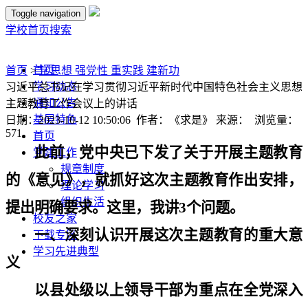
Toggle navigation
学校首页
搜索
首页
首页
>
学思想 强党性 重实践 建新功
学习动态
习近平总书记在学习贯彻习近平新时代中国特色社会主义思想
通知公告
主题教育工作会议上的讲话
基层特色
日期：2023-10-12 10:50:06 作者：《求是》 来源： 浏览量：
571
首页
此前，党中央已下发了关于开展主题教育
党建工作
规章制度
的《意见》，就抓好这次主题教育作出安排，
理论学习
组织生活
提出明确要求。这里，我讲
3
个问题。
校友之家
一、深刻认识开展这次主题教育的重大意
下载专区
学习先进典型
义
以县处级以上领导干部为重点在全党深入