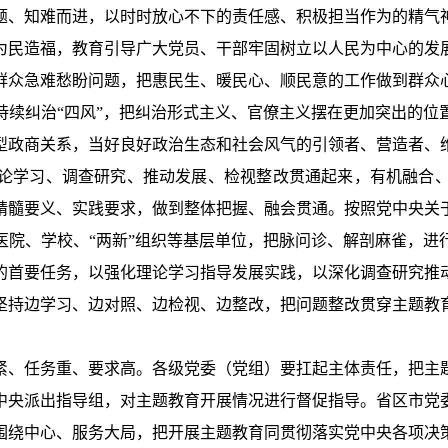
题、知难而进，以时时放心不下的责任感、积极担当作为的精气
为民造福，教育引导广大党员、干部牢固树立以人民为中心的发
群众急难愁盼问题，把惠民生、暖民心、顺民意的工作做到群众
持续纠治“四风”，把纠治形式主义、官僚主义摆在更加突出的位
型政商关系，当好良好政治生态和社会风气的引领者、营造者、
论学习、调查研究、推动发展、检视整改贯通起来，有机融合
精髓要义、实践要求，做到整体把握、融会贯通。按照党中央关
医院、学校、“两新”组织等基层单位，把脉问诊、解剖麻雀，进
的首要任务，以强化理论学习指导发展实践，以深化调查研究推
坚持边学习、边对照、边检视、边整改，把问题整改贯穿主题教
紧、任务重、要求高。各级党委（党组）要扛起主体责任，把主
中央派出指导组，对主题教育开展情况进行督促指导。省区市党
围绕中心、服务大局，把开展主题教育同贯彻落实党中央各项决