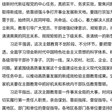
绕新时代新征程党的中心任务，真抓实干、务求实效，聚焦问
取得新成效，依靠顽强斗争打开事业发展新天地。要践行宗旨
需于民，始终同人民同呼吸、共命运、心连心，着力解决人民
立新风，教育引导广大党员、干部增强纪律意识、规矩意识，
清清爽爽的同志关系、规规矩矩的上下级关系、亲清统一的新
习近平强调，这次主题教育不划阶段、不分环节，要把理
透，全面学习领会新时代中国特色社会主义思想的科学体系、
各级领导干部扑下身子、沉到一线，深入农村、社区、企业、
问题。紧紧围绕高质量发展这个全面建设社会主义现代化国家
项任务中去，以推动高质量发展的新成效检验主题教育成果。
家机关要在主题教育中抓好机关和系统内干部队伍教育整顿。
习近平指出，这次主题教育是一件事关全局的大事，时间
切实履行第一责任人职责，亲自谋划、靠前指挥、督促指导。
属地区、部门和单位的督促指导。各地区各部门各单位要坚持