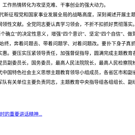
、工作热情转化为攻坚克难、干事创业的强大动力。
代新征程党和国家事业发展全局的战略高度，深刻阐述开展主
纲领性文献。全党同志要认真学习领会，不折不扣抓好贯彻落实
个确立”的决定性意义，增强“四个意识”、坚定“四个自信”、做
始终，奔着问题去、带着问题学、对着问题改。要扑下身子真
实惠。要压实压紧领导责任，加强督促指导，圆满完成主题教育
党员副委员长，国务委员，最高人民法院院长，最高人民检察院
代中国特色社会主义思想主题教育领导小组成员，各省区市和副
军队有关单位主要负责同志，主题教育中央指导组各组组长、副
的重要讲话精神...