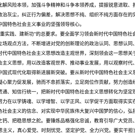
化解风险本领，加强斗争精神和斗争本领养成，提振锐意进取、
政治灰尘，纠正行为偏差，解决思想不纯、组织不纯方面存在的
中国特色社会主义事业的坚强领导核心。
、重实践、建新功”的总要求。要全面学习领会新时代中国特色社
立场观点方法，不断增进对党的创新理论的政治认同、思想认同
时代中国特色社会主义思想改造主观世界，深刻领会这一思想关
会主义思想，用以改造客观世界、推动事业发展，用以观察时代
中国式现代化取得新进展新突破。要从新时代中国特色社会主义
凝心聚力促发展，驰而不息抓落实，立足岗位作贡献，努力创造
贯通、知信行统一，把新时代中国特色社会主义思想转化为坚定
努力在以学铸魂、以学增智、以学正风、以学促干方面取得实实
色社会主义的信念、对实现中华民族伟大复兴中国梦的信心，弘
之钙、把稳思想之舵。要锤炼品格强化忠诚，教育引导广大党员
思主义，真心爱党、时刻忧党、坚定护党、全力兴党。要实干担当