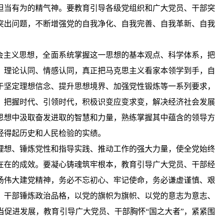
担当有为的精气神。要教育引导各级党组织和广大党员、干部突
突出问题，不断增强党的自我净化、自我完善、自我革新、自我
会主义思想，全面系统掌握这一思想的基本观点、科学体系，把
、理论认同、情感认同，真正把马克思主义看家本领学到手，自
于坚定理想信念、提升思想境界、加强党性锻炼等一系列要求，
、把握时代、引领时代，积极识变应变求变，解决经济社会发展
思想中汲取奋发进取的智慧和力量，熟练掌握其中蕴含的领导方
经得起历史和人民检验的实绩。
理想、锤炼党性和指导实践、推动工作的强大力量，使全党始终
在在的成效。要凝心铸魂筑牢根本，教育引导广大党员、干部经
扬伟大建党精神，务必不忘初心、牢记使命，务必谦虚谨慎、艰
、干部锤炼政治品格，以党的旗帜为旗帜、以党的意志为意志、
促进发展，教育引导广大党员、干部胸怀“国之大者”，紧紧围