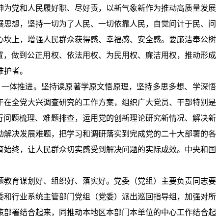
神为党和人民履好职、尽好责，以新气象新作为推动高质量发展
展思想，坚持一切为了人民、一切依靠人民，自觉问计于民、问
心坎上，增强人民群众获得感、幸福感、安全感。要廉洁奉公树
置，做到公正用权、依法用权、为民用权、廉洁用权，推动形成
维护者。
、一体推进。坚持读原著学原文悟原理，坚持多思多想、学深悟
于在全党大兴调查研究的工作方案，组织广大党员、干部特别是
行问题梳理、难题排查，运用党的创新理论研究新情况、解决新
动解决发展难题，把学习和调研落实到完成党的二十大部署的各
育始终，让人民群众切实感受到解决问题的实际成效。中央和国
题教育谋划好、组织好、落实好。党委（党组）主要负责同志要
委和行业系统主管部门党组（党委）派出巡回指导组，加强对所
策部署结合起来，同推动本地区本部门本单位的中心工作结合起