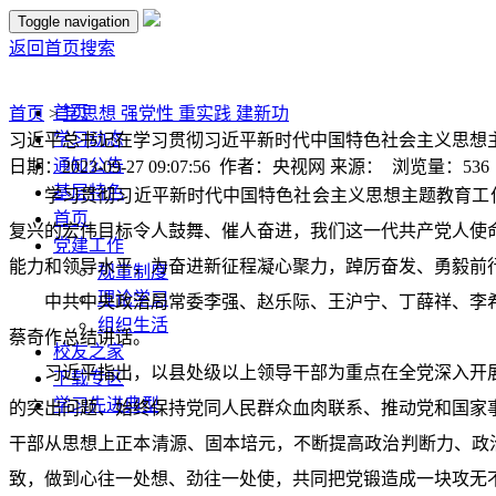
Toggle navigation
返回首页
搜索
首页
首页
>
学思想 强党性 重实践 建新功
学习动态
习近平总书记在学习贯彻习近平新时代中国特色社会主义思想
通知公告
日期：2023-09-27 09:07:56 作者：央视网 来源： 浏览量：
536
基层特色
学习贯彻习近平新时代中国特色社会主义思想主题教育工
首页
复兴的宏伟目标令人鼓舞、催人奋进，我们这一代共产党人使
党建工作
能力和领导水平，为奋进新征程凝心聚力，踔厉奋发、勇毅前
规章制度
理论学习
中共中央政治局常委李强、赵乐际、王沪宁、丁薛祥、李
组织生活
蔡奇作总结讲话。
校友之家
习近平指出，以县处级以上领导干部为重点在全党深入开
下载专区
学习先进典型
的突出问题、始终保持党同人民群众血肉联系、推动党和国家
干部从思想上正本清源、固本培元，不断提高政治判断力、政治
致，做到心往一处想、劲往一处使，共同把党锻造成一块攻无