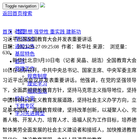
Toggle navigation
返回首页
搜索
首页
首页
>
学思想 强党性 重实践 建新功
学习动态
习近平出席全国教育大会并发表重要讲话
通知公告
日期：2023-09-27 09:25:08 作者：新华社 来源： 浏览量：
630
基层特色
新华社北京9月10日电（记者 吴晶、胡浩）全国教育大会
首页
党建工作
10日在北京召开。中共中央总书记、国家主席、中央军委主席
规章制度
习近平出席会议并发表重要讲话。他强调，在党的坚强领导
理论学习
下，全面贯彻党的教育方针，坚持马克思主义指导地位，坚持
组织生活
校友之家
中国特色社会主义教育发展道路，坚持社会主义办学方向，立
下载专区
足基本国情，遵循教育规律，坚持改革创新，以凝聚人心、完
学习先进典型
善人格、开发人力、培育人才、造福人民为工作目标，培养德
智体美劳全面发展的社会主义建设者和接班人，加快推进教育