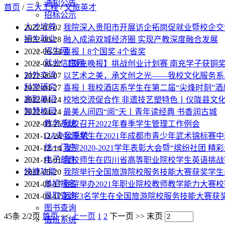
通知公告
首页
/
三大工程
/
文旅英才
招标公示
人才培养
2022-07-02
我院深入贵阳市开展访企拓岗促就业暨校企交
招生就业
2022-06-28
融入成渝双城经济圈 实现产教深度融合发展
招生网
2022-06-24
喜报丨8个国奖 4个省奖
就业信息网
2022-06-22
【南充晚报】挑战创业计划赛 南充学子获铜
对外交流
2022-06-07
以艺术之美，承文创之光——我校文化服务系
科学研究
2022-04-27
喜报丨我校酒店系学生在第二届“尖烽时刻”
高职单招
2022-04-24
校地交流促合作 非遗技艺塑特色丨仪陇县文
智慧校园
2022-04-24
最美人间四“阅”天丨青年读经典 书香润古城
教务系统
2022-03-25
我校召开2022年春季学生管理工作例会
OA办公系统
2021-12-24
我院学生在2021年成都市青少年武术锦标赛中
统一门户
2021-12-14
我院2020-2021学年表彰大会暨“缤纷社团
电子邮件
2021-11-01
我校师生在四川省高等职业院校学生英语挑战
快捷功能
2021-05-20
我院举行全国旅游院校服务技能大赛获奖学生
单招报名
2021-05-17
我院举办2021年职业院校教师教学能力大赛校
录取查询
2021-05-17
我院3名学生在全国旅游院校服务技能大赛获
图书查询
45条 2/2页
首页
<<
上一页
1
2
下一页
>>
末页
值班系统