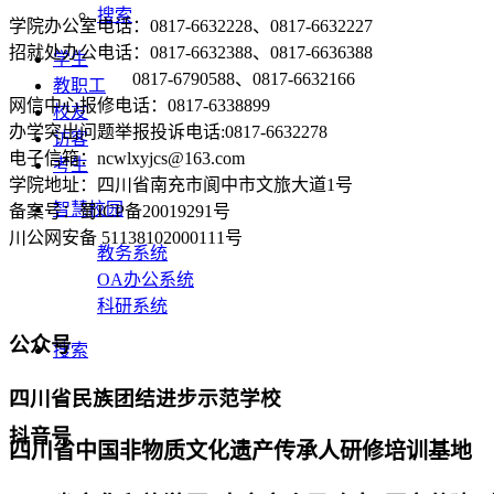
搜索
学院办公室电话：0817-6632228、0817-6632227
招就处办公电话：0817-6632388、0817-6636388
学生
0817-6790588、0817-6632166
教职工
网信中心报修电话：0817-6338899
校友
办学突出问题举报投诉电话:0817-6632278
访客
电子信箱：ncwlxyjcs@163.com
考生
学院地址：四川省南充市阆中市文旅大道1号
智慧校园
备案号：蜀ICP备20019291号
川公网安备 51138102000111号
教务系统
OA办公系统
科研系统
公众号
搜索
四川省民族团结进步示范学校
抖音号
四川省中国非物质文化遗产传承人研修培训基地