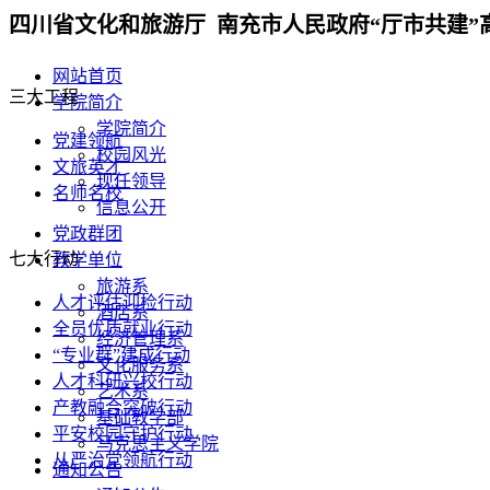
四川省文化和旅游厅 南充市人民政府“厅市共建”
网站首页
三大工程
学院简介
学院简介
党建领航
校园风光
文旅英才
现任领导
名师名校
信息公开
党政群团
七大行动
教学单位
旅游系
人才评估迎检行动
酒店系
全员优质就业行动
经济管理系
“专业群”建成行动
文化服务系
人才科研兴校行动
艺术系
产教融合突破行动
基础教学部
平安校园守护行动
马克思主义学院
从严治党领航行动
通知公告