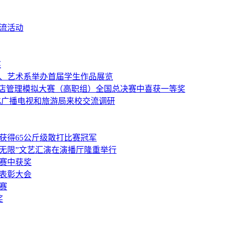
流活动
奖
、艺术系举办首届学生作品展览
酒店管理模拟大赛（高职组）全国总决赛中喜获一等奖
化广播电视和旅游局来校交流调研
获得65公斤级散打比赛冠军
 精彩无限”文艺汇演在演播厅隆重举行
赛中获奖
表彰大会
赛
奖