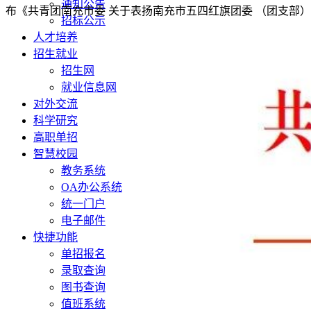
通知公告
布《共青团南充市委 关于表扬南充市五四红旗团委 （团支部
招标公示
人才培养
招生就业
招生网
就业信息网
对外交流
科学研究
高职单招
智慧校园
教务系统
OA办公系统
统一门户
电子邮件
快捷功能
单招报名
录取查询
图书查询
值班系统