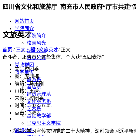
四川省文化和旅游厅 南充市人民政府“厅市共建”
网站首页
学院简介
文旅英才
学院简介
校园风光
首页
/
三大工程
/
文旅英才
/ 正文
现任领导
奋斗者，正青春！这些集体、个人获“五四表扬”
信息公开
党政群团
文：校团委
教学单位
图：庞珊梅
旅游系
编辑：马乐刚
酒店系
审核：王清
经济管理系
来源：校团委
文化服务系
时间：2023-05-05
艺术系
点击：
3452
基础教学部
马克思主义学院
通知公告
为深入学习宣传贯彻党的二十大精神，深刻领会习近平新