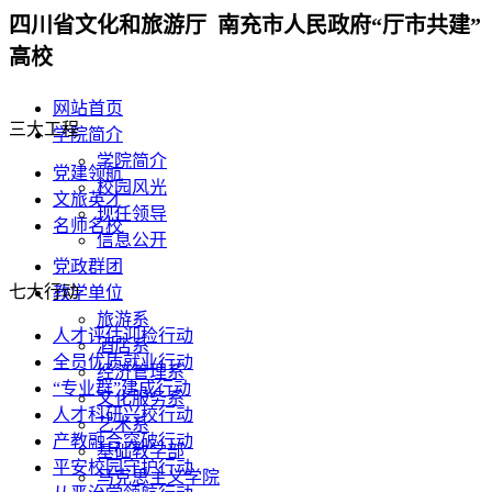
四川省文化和旅游厅 南充市人民政府“厅市共建”
高校
网站首页
三大工程
学院简介
学院简介
党建领航
校园风光
文旅英才
现任领导
名师名校
信息公开
党政群团
七大行动
教学单位
旅游系
人才评估迎检行动
酒店系
全员优质就业行动
经济管理系
“专业群”建成行动
文化服务系
人才科研兴校行动
艺术系
产教融合突破行动
基础教学部
平安校园守护行动
马克思主义学院