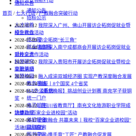
从严治党领航行动
通知公告
通知公告
首页
/
七大行动
/
产教融合突破行动
招标公示
人才培养
2022-07-12
我院深入广州、佛山开展访企拓岗促就业暨
招生就业
校企合作活动
招生网
2022-07-09
访企拓岗“长三角”
就业信息网
2022-07-04
我院深入南宁成都商会开展访企拓岗促就业
对外交流
暨校企合作活动
科学研究
2022-07-02
我院深入贵阳市开展访企拓岗促就业暨校企
高职单招
交流活动
智慧校园
2022-06-28
融入成渝双城经济圈 实现产教深度融合发展
教务系统
2022-06-24
喜报丨8个国奖 4个省奖
OA办公系统
2022-06-22
【南充晚报】挑战创业计划赛 南充学子获铜
统一门户
奖
电子邮件
2022-06-22
【四川省教育厅】南充文化旅游职业学院成
快捷功能
功举办“百家企业进校园”活动
单招报名
2022-06-17
产教融合 共赢未来丨我校“百家企业进校园”
录取查询
活动成功举办
图书查询
2022-05-29
齐心携手育“工匠” 产教融合促发展