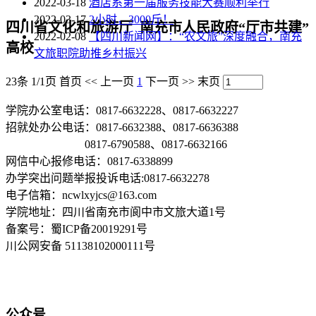
2022-03-18
酒店系第一届服务技能大赛顺利举行
2022-03-17
2小时，3000斤！
四川省文化和旅游厅 南充市人民政府“厅市共建”
2022-02-08
【四川新闻网】：“农文旅”深度融合，南充
高校
文旅职院助推乡村振兴
23条 1/1页
首页
<<
上一页
1
下一页
>>
末页
学院办公室电话：0817-6632228、0817-6632227
招就处办公电话：0817-6632388、0817-6636388
0817-6790588、0817-6632166
网信中心报修电话：0817-6338899
办学突出问题举报投诉电话:0817-6632278
电子信箱：ncwlxyjcs@163.com
学院地址：四川省南充市阆中市文旅大道1号
备案号：蜀ICP备20019291号
川公网安备 51138102000111号
公众号