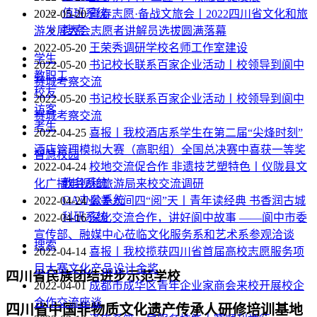
值班系统
2022-05-20
青春志愿·备战文旅会丨2022四川省文化和旅
搜索
游发展大会志愿者讲解员选拔圆满落幕
2022-05-20
王荣秀调研学校名师工作室建设
学生
2022-05-20
书记校长联系百家企业活动丨校领导到阆中
教职工
赛城考察交流
校友
2022-05-20
书记校长联系百家企业活动丨校领导到阆中
访客
赛城考察交流
考生
2022-04-25
喜报丨我校酒店系学生在第二届“尖烽时刻”
酒店管理模拟大赛（高职组）全国总决赛中喜获一等奖
智慧校园
2022-04-24
校地交流促合作 非遗技艺塑特色丨仪陇县文
教务系统
化广播电视和旅游局来校交流调研
OA办公系统
2022-04-24
最美人间四“阅”天丨青年读经典 书香润古城
科研系统
2022-04-16
深化交流合作，讲好阆中故事 ——阆中市委
宣传部、融媒中心莅临文化服务系和艺术系参观洽谈
搜索
2022-04-14
喜报丨我校揽获四川省首届高校志愿服务项
目大赛文化产品设计金奖
四川省民族团结进步示范学校
2022-04-01
成都市成华区青年企业家商会来校开展校企
合作交流座谈
四川省中国非物质文化遗产传承人研修培训基地