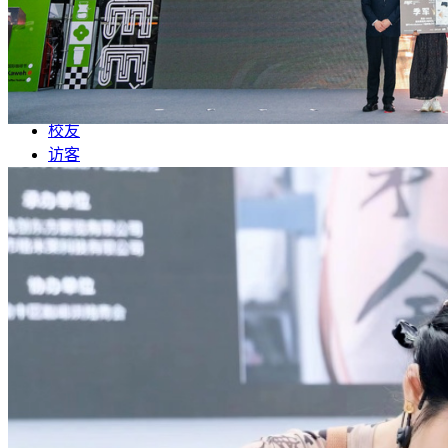
值班系统
搜索
学生
教职工
校友
访客
考生
智慧校园
教务系统
OA办公系统
科研系统
搜索
四川省民族团结进步示范学校
四川省中国非物质文化遗产传承人研修培训基地