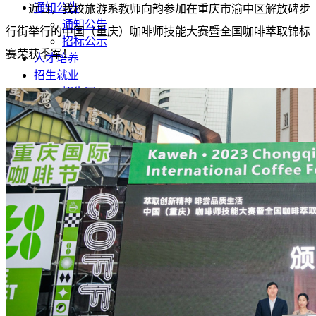
通知公告
近日，我校旅游系教师向韵参加在重庆市渝中区解放碑步
通知公告
行街举行的中国（重庆）咖啡师技能大赛暨全国咖啡萃取锦标
招标公示
赛荣获季军！
人才培养
招生就业
招生网
就业信息网
对外交流
科学研究
高职单招
智慧校园
教务系统
OA办公系统
统一门户
电子邮件
快捷功能
单招报名
录取查询
图书查询