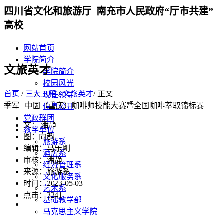
四川省文化和旅游厅 南充市人民政府“厅市共建”
高校
网站首页
学院简介
文旅英才
学院简介
校园风光
首页
/
三大工程
/
文旅英才
/ 正文
现任领导
季军 | 中国（重庆）咖啡师技能大赛暨全国咖啡萃取锦标赛
信息公开
党政群团
文： 潘静
教学单位
图：向韵
旅游系
编辑：马乐刚
酒店系
审核：潘静
经济管理系
来源：旅游系
文化服务系
时间：2023-05-03
艺术系
点击：
3241
基础教学部
马克思主义学院