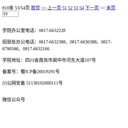
运营中心组织了人脸信息比对系统培训。本次培训活动
由网络与信息化中心王先富老师主持，中科院成都信息
技术股份有...
2021-10-18
810条 53/54页
首页
<<
上一页
51
52
53
54
下一页
>>
末页
学院办公室电话：0817-6632228
招就处办公电话：0817-6632388、0817-6636388、0817-
6790588、0817-6632166
学院地址：四川省南充市阆中市河东大道107号
备案号：蜀ICP备20019291号
川公网安备 51138102000111号
微信公众号