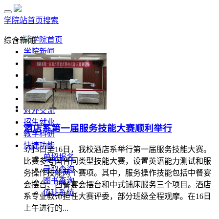
学院站首页
搜索
学院首页
综合新闻
学院新闻
部门风采
通知公告
招标公示
媒体关注
对外交流
招生就业
酒店系第一届服务技能大赛顺利举行
教学科研
快捷功能
3月3日至16日，我校酒店系举行第一届服务技能大赛。
单招报名
比赛参考国省同类型技能大赛，设置英语能力测试和服
录取查询
务操作技能两个赛项。其中，服务操作技能包括中餐宴
图书查询
会摆台、西餐宴会摆台和中式铺床服务三个项目。酒店
值班系统
系专业教师担任大赛评委，部分班级全程观摩。在16日
上午进行的...