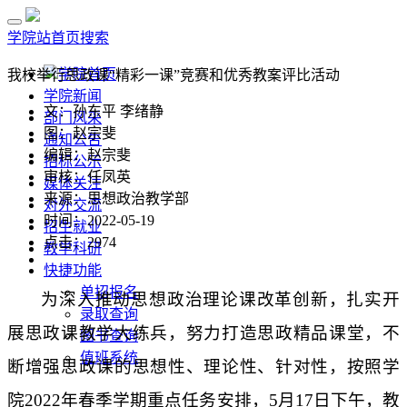
学院站首页
搜索
学院首页
我校举行思政课“精彩一课”竞赛和优秀教案评比活动
学院新闻
文：孙东平 李绪静
部门风采
图：赵宗斐
通知公告
编辑：赵宗斐
招标公示
审核：任凤英
媒体关注
来源：思想政治教学部
对外交流
时间：2022-05-19
招生就业
点击：
2974
教学科研
快捷功能
单招报名
为深入推动思想政治理论课改革创新，扎实开
录取查询
展思政课教学大练兵，努力打造思政精品课堂，不
图书查询
值班系统
断增强思政课的思想性、理论性、针对性，按照学
院
2022
年春季学期重点任务安排，
5
月
17
日下午，教