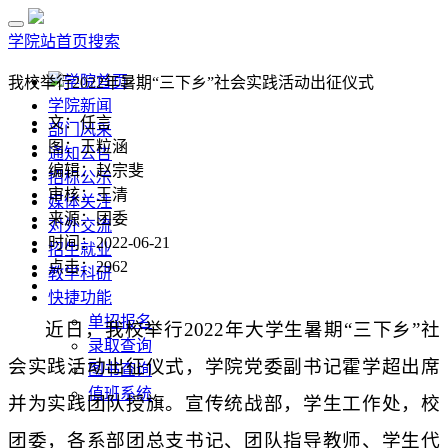
学院站首页
搜索
学院首页
我校举行2022年暑期“三下乡”社会实践活动出征仪式
学院新闻
文：任言
部门风采
图：王粒涵
通知公告
编辑：赵宗斐
招标公示
审核：王清
媒体关注
来源：团委
对外交流
时间：2022-06-21
招生就业
点击：
2962
教学科研
快捷功能
单招报名
近日，我校举行
2022
年大学生暑期“三下乡”社
录取查询
会实践活动出征仪式，学院党委副书记霍学超出席
图书查询
值班系统
并为实践团队授旗。宣传统战部，学生工作处，校
团委，各系部团总支书记、团队指导教师、学生代