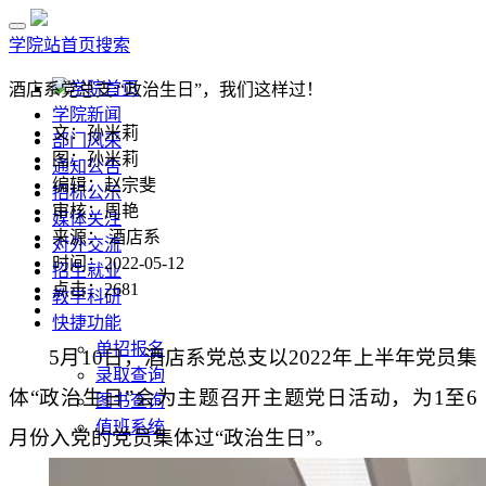
学院站首页
搜索
学院首页
酒店系党总支:“政治生日”，我们这样过！
学院新闻
文：孙米莉
部门风采
图：孙米莉
通知公告
编辑：赵宗斐
招标公示
审核：周艳
媒体关注
来源： 酒店系
对外交流
时间：2022-05-12
招生就业
点击：
2681
教学科研
快捷功能
单招报名
5月10日，酒店系党总支以2022年上半年党员集
录取查询
体“政治生日”会为主题召开主题党日活动，为1至6
图书查询
值班系统
月份入党的党员集体过“政治生日”。