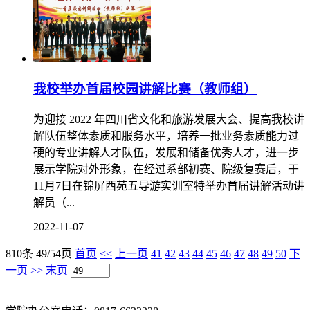
我校举办首届校园讲解比赛（教师组）
为迎接 2022 年四川省文化和旅游发展大会、提高我校讲
解队伍整体素质和服务水平，培养一批业务素质能力过
硬的专业讲解人才队伍，发展和储备优秀人才，进一步
展示学院对外形象，在经过系部初赛、院级复赛后，于
11月7日在锦屏西苑五导游实训室特举办首届讲解活动讲
解员（...
2022-11-07
810条 49/54页
首页
<<
上一页
41
42
43
44
45
46
47
48
49
50
下
一页
>>
末页