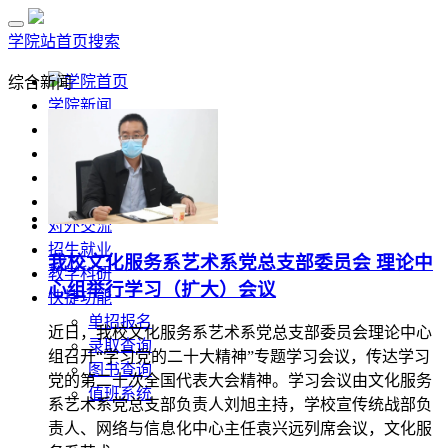
学院站首页
搜索
学院首页
综合新闻
学院新闻
部门风采
通知公告
招标公示
媒体关注
对外交流
招生就业
我校文化服务系艺术系党总支部委员会 理论中
教学科研
心组举行学习（扩大）会议
快捷功能
单招报名
近日，我校文化服务系艺术系党总支部委员会理论中心
录取查询
组召开“学习党的二十大精神”专题学习会议，传达学习
图书查询
党的第二十次全国代表大会精神。学习会议由文化服务
值班系统
系艺术系党总支部负责人刘旭主持，学校宣传统战部负
责人、网络与信息化中心主任袁兴远列席会议，文化服