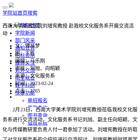
学院站首页
搜索
学院首页
西南大学美术学院刘增宪教授 赴我校文化服务系开展交流活
学院新闻
动
部门风采
文：镡祎梦
通知公告
图：王胜
招标公示
编辑：马乐刚
媒体关注
审核：刘旭、向昭颖
对外交流
来源：文化服务系
招生就业
时间：2023-02-24
教学科研
点击：
2765
快捷功能
单招报名
录取查询
2月23日，西南大学美术学院刘增宪教授莅临我校文化服
图书查询
务系进行交流活动，文化服务系书记刘旭、副主任向昭颖、文
值班系统
化与传媒教研室负责人付一君参加了活动。刘增宪教授在听取
了对文化服务系的介绍后进行交流探讨。刘增宪教授就提高学