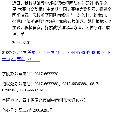
近日，我校基础教学部英语教师团队在外研社“教学之
星”大赛（高职组）中荣获全国复赛特等奖称号，挺进全
国半决赛。我校参赛团队由杨钰垚、韩欣桂、徐本川、
徐世利4位英语教学经验丰富的老师组成。她们根据大赛
主题，积极备赛，探索教学理念与方法，团体研课、磨
课、录...
2022-07-01
810条 50/54页
首页
<<
上一页
41
42
43
44
45
46
47
48
49
50
下
一页
>>
末页
学院办公室电话：0817-6632228
招就处办公电话：0817-6632388、0817-6636388、0817-
6790588、0817-6632166
学院地址：四川省南充市阆中市河东大道107号
备案号：蜀ICP备20019291号