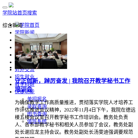
学院站首页
搜索
学院首页
综合新闻
学院新闻
部门风采
通知公告
招标公示
媒体关注
对外交流
招生就业
守正创新，踔厉奋发 | 我院召开教学秘书工作
教学科研
培训会
快捷功能
单招报名
为确保教学工作高质量推进，贯彻落实学院人才培养工
录取查询
作评估推进会议精神，2022年11月4日下午，我院在德远
图书查询
楼五楼会议室召开教学秘书工作培训会。教务处负责
值班系统
人、各系部教学秘书和相关人员参加了会议，教务处副
处长谢应龙主持会议。教务处副处长汤雯迪强调要规范