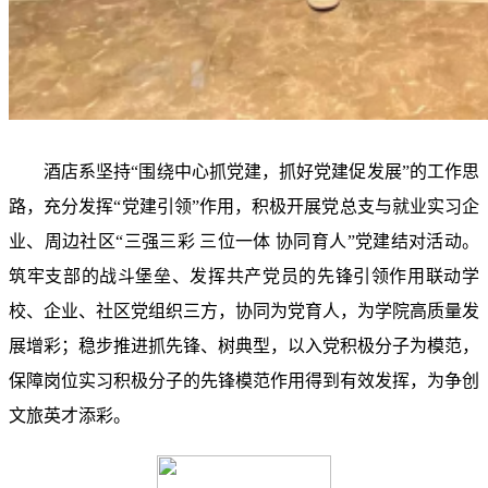
酒店系坚持
“
围绕中心抓党建，抓好党建促发展
”
的工作思
路，
充分发挥
“党建引领”作用，积极
开展党总支与就业实习企
业、周边社区
“
三强三彩 三位一体 协同育人
”
党建结对活动
。
筑牢支部
的战斗堡垒
、发挥
共产党员的先锋引领作用联动学
校、企业、社区党组织三方，协同为党育人，为学院高质量发
展增彩
；稳步推进
抓先锋、树典型，以入党积极分子为模范，
保障岗位实习积极分子的先锋模范作用得到有效发挥，为争创
文旅英才添彩。