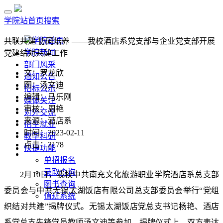
学院站首页
搜索
学院首页
共联共建 协同培养 ——我校酒店系党支部与企业党支部开展
学院新闻
党建结对共建工作
部门风采
文：罗龙欣
通知公告
图：汤文迪
招标公示
编辑：马乐刚
媒体关注
审核：周艳
对外交流
来源：酒店系
招生就业
时间：2023-02-11
教学科研
点击：
2178
快捷功能
单招报名
录取查询
2月10日，我校中共南充文化旅游职业学院酒店系总支部
图书查询
委员会与中共无锡太湖饭店有限公司总支部委员会举行
“
党组
值班系统
织结对共建
”
揭牌仪式。无锡太湖饭店党总支书记杨艳、酒店
系党总支先锋党员教师汤文迪等参加。揭牌仪式上，双方表达