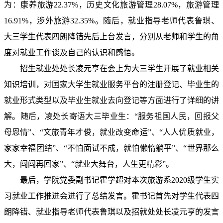
为：康养旅游
22.37%
，历史文化旅游管理
28.07%
，旅游管理
16.91%
，涉外旅游
32.35%
。随后，就业指导老师代表鲁琪、
大三学生代表四朗降错先后上台发言，分别从老师和学生的角
度对就业工作谈及自己的认识和感悟。
招生就业处处长凌元亨在会上为大三学生开展了就业相关
知识培训，对国家大学生就业服务平台的注册登记、毕业生的
就业形式类型以及毕业生就业去向登记等方面进行了详细的讲
解。随后，凌处长寄语大三毕业生：
“
服务祖国人民，回报父
母恩情
”
、
“
文旅青年才俊，就业改变命运
”
、
“
人人优质就业，
家家幸福团结
”
、
“
不怕面试不成，就怕懒惰躺平
”
、
“
世界那么
大，闯闯再回家
”
、
“
就业大舞台，人生更精彩
”
。
最后，学院党委副书记霍学超对本次旅游系
2020
级学生实
习就业工作推进会进行了总结发言。霍书记首先对学生代表四
朗降错、就业指导老师代表鲁琪以及招就处处长凌元亨的发言