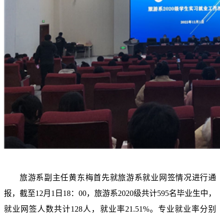
旅游系副主任黄东梅首先就旅游系就业网签情况进行通
报，截至
12
月
1
日
18
：
00
，旅游系
2020
级共计
595
名毕业生中，
就业网签人数共计
128
人，就业率
21.51%
。专业就业率分别