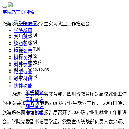
学院站首页
搜索
学院首页
旅游系召开2020级学生实习就业工作推进会
学院新闻
文：邹松明
部门风采
图：邹松明
通知公告
编辑：马乐刚
招标公示
审核：何悦
媒体关注
来源：旅游系
对外交流
时间：2022-12-05
招生就业
点击：
2596
教学科研
快捷功能
单招报名
为进一步贯彻落实教育部、四川省教育厅对高校就业工作
录取查询
的相关要求，推进我系
2020
级毕业生就业工作，
12
月
1
日晚，
图书查询
旅游系在图书馆学术报告厅召开了
2020
级毕业生就业工作推进
值班系统
会。学院党委副书记霍学超，党委宣传统战部负责人袁兴远、