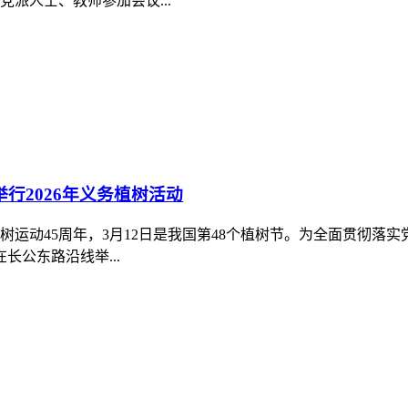
派人士、教师参加会议...
行2026年义务植树活动
植树运动45周年，3月12日是我国第48个植树节。为全面贯彻
长公东路沿线举...