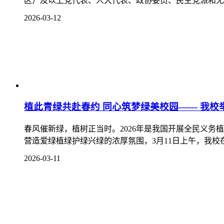
区）及以上党代表、人大代表、政协委员、民主党派和无党
2026-03-12
植此青绿共赴春约 同心筑梦绿美校园—— 我校举
春风催新绿，植树正当时。2026年是我国开展全民义务
营造爱绿植绿护绿兴绿的浓厚氛围，3月11日上午，我校在
2026-03-11