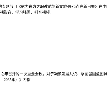
制的专题节目《魅力东方之职教赋能新文旅·匠心点亮新巴蜀》在
影音、学习强国、抖音视频...
会
划开局之年召开的一次重要会议，对于凝聚发展共识、擘画强国蓝
035年）》为指...