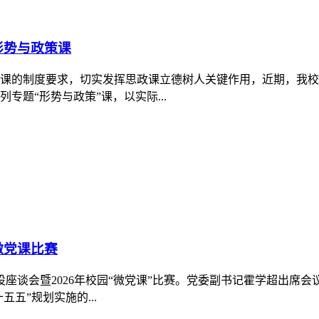
6届毕业生代表座谈会，校党委副书记、院长杨建平，校党委副书
毕业表示祝贺，并...
业育人
行动工作部署，扎实推进产教深度融合，精准对接行业企业人才需求
平带领学院办公室、...
策课
党建活动中心开展两场专题授课，一场面向酒店系师生讲授树立
标 践行正确政绩观护...