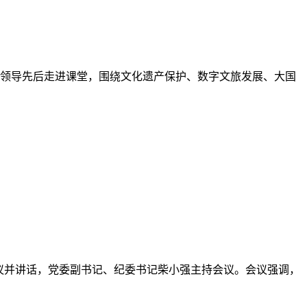
记霍学超，校党委副书记、纪委书记柴小强，党委委员、副院长谭
，全力拓宽毕业生高质量就业渠道，助力2026届、2027届
和践行正确政绩观学习教育专题党课，一场面向全校师生代表讲授