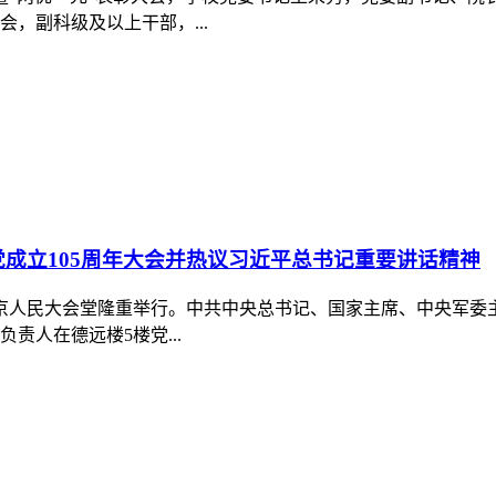
形势与政策课
课的制度要求，切实发挥思政课立德树人关键作用，近期，我校
题“形势与政策”课，以实际...
微党课比赛
设座谈会暨2026年校园“微党课”比赛。党委副书记霍学超出席
五”规划实施的...
会