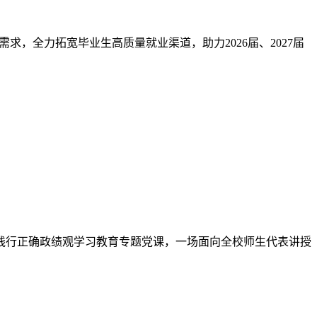
质量创优工作走深走实，压紧压实基层党建工作责任，6月17
会、海南大学联合主办，多家高校院系及单位协办，围绕三大主
府共同主办，西南科技大学承办的“挑战杯”四川省大学生创业计