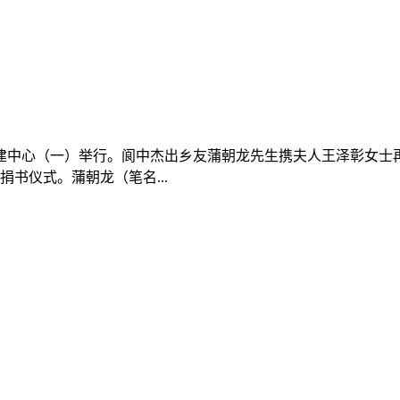
二等奖
教学研究会2026年年会暨全省“手拉手”集体备课会在达州职业
贯彻党的二十...
0817-6632166