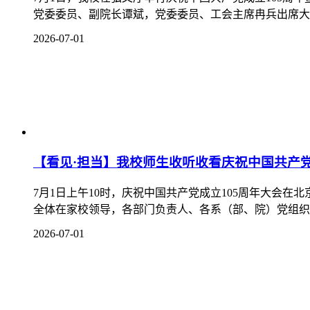
【看见·担当】学校领导班子成员走上讲台讲授
为深入贯彻落实高校领导干部走上讲台讲授思想政治理论
关系、数字中国建设等重大主题，为不同专业学生讲授系列专
2026-06-30
【看见·担当】我校召开党建品牌建设座谈会暨
6月25日下午，我校在博望楼学术报告厅举办党建品牌建
学校正处于办学能力评价迎评促建、“双高”院校创建与“十五
2026-06-27
【看见·担当】我校举行2026届毕业生代表座谈