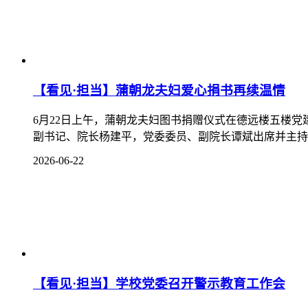
2026-06-15
【看见·匠心】我校教师在省级教学竞赛中荣获
5月22日至5月24日，四川省高校“思想道德与法治”课
职组二等奖。本次年会由四川省教育厅指导，聚焦“深入学习
2026-06-10
851条 2/57页
首页
<<
上一页
1
2
3
4
5
6
7
8
9
10
下一页
>>
末页
学院办公室电话：0817-6632228
招就处办公电话：0817-6632388、0817-6636388、0817-6790588、
学院地址：四川省南充市阆中市河东大道107号
备案号：蜀ICP备20019291号