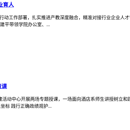
查
到位”、党支部“七个有力”建设标准，扎实推进党建示范创建和
旅游系党总支实地督导检...
国文化国际传播大赛中斩获佳绩
赛区评选结果揭晓，我校师生喜获佳绩。大赛由中国国际贸易学
佳美团队，在彭娟、杨山山老...
奖
育厅、科技厅、人社厅、省科协、省社科院、省学联、绵阳市人民政
高校、20万余...