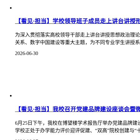
6月25日，我校在德远楼五楼党建中心（二）召开202
斌出席会议，会议由谭斌主持。杨建平对2026届毕业生顺利
2026-06-26
【看见·担当】杨建平带队访企拓岗 聚力赋能就
为深入贯彻落实教育部、省教育厅“访企拓岗促就业”专项
毕业生高质量充分就业，近日，我校党委副书记、院长杨建
2026-06-25
【看见·担当】杨建平讲授专题党课、形势与政
6月23日下午，学校党委副书记、院长杨建平在德远楼
题为《守护瑰宝 赓续文脉》的“形势与政策”课。校准价值坐
2026-06-24