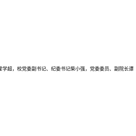
次向我校无偿捐赠中文纸质图书及期刊共计1072本。学校党委
的重要论述，全面落实党中央和省委、市委部署要求，认真贯彻二