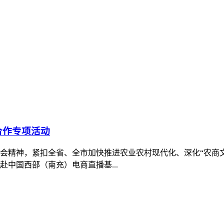
合作专项活动
会精神，紧扣全省、全市加快推进农业农村现代化、深化“农商
中国西部（南充）电商直播基...
助力地方文旅融合高质量发展”理论学习（扩大）会
面落实党的二十大和二十届历次全会精神，深刻领会习近平总书
文旅融合发展的实际行动。6月30日上午，我校党委理论学习中心
何青松带队列席会议旁听指导，党委理论学习中心组成员出席会议