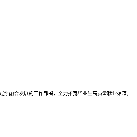
文旅”融合发展的工作部署，全力拓宽毕业生高质量就业渠道，
记关于文旅融合发展的重要论述，助力文化强省、旅游强省建
组在德远楼五楼党建中心召开2026年第4次学习（扩大）会，
，全体中层干部列席会议。...