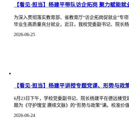
【看见·担当】王荣秀深入基层开展党建督导检
为持续深化学校党建领航工程，严格对照基层党组织“五个
日，学校党委书记王荣秀深入马克思主义学院直属党支部、
2026-06-18
【看见·成长】我校师生在首届“全球推荐官”中
近日，首届“全球推荐官”中国文化国际传播大赛国内分
题面向全球征集视频作品。我校冯媛媛、张贵鋆、刘露、徐
2026-06-17
【看见·成长】我校斩获 “挑战杯” 四川省赛特等
2026年6月9日至11日，由团省委、省委组织部、教
划竞赛终审决赛在绵阳圆满落幕。本届大赛共吸引全省131所