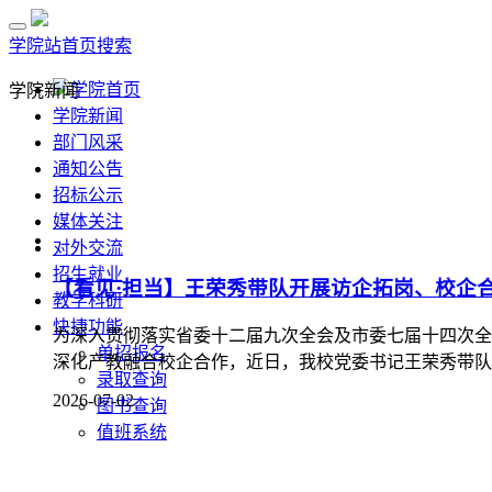
学院站首页
搜索
学院首页
学院新闻
学院新闻
部门风采
通知公告
【看见·担当】王荣秀带队开展访企拓岗、校企
招标公示
媒体关注
为深入贯彻落实省委十二届九次全会及市委七届十四次全
对外交流
深化产教融合校企合作，近日，我校党委书记王荣秀带队赴
招生就业
2026-07-02
教学科研
快捷功能
单招报名
录取查询
【看见·担当】我校党委理论学习中心组召开“
图书查询
值班系统
为深入学习贯彻习近平新时代中国特色社会主义思想，全
设和“文旅兴市”战略，推动理论学习成果转化为赋能地方
学校党委书记王荣秀主持会议并讲话，市委宣传部副部长