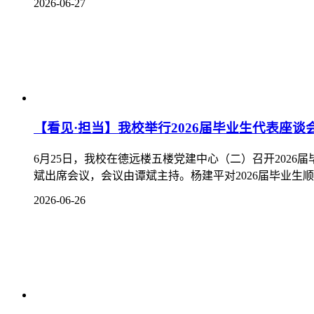
【看见·担当】蒲朝龙夫妇爱心捐书再续温情
6月22日上午，蒲朝龙夫妇图书捐赠仪式在德远楼五楼党
副书记、院长杨建平，党委委员、副院长谭斌出席并主持捐
2026-06-22
【看见·担当】学校党委召开警示教育工作会
6月18日，学校警示教育会在德远楼三楼党委会议室召
十届中央纪委五次全会精神和深化教育领域腐败整治工作要
2026-06-18