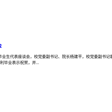
建中心（一）举行。阆中杰出乡友蒲朝龙先生携夫人王泽彰女士再
书仪式。蒲朝龙（笔名...
开。会议深入学习贯彻习近平总书记关于树立和践行正确政绩观
求，集中观看警示教育片，...