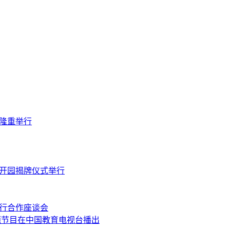
隆重举行
开园揭牌仪式举行
行合作座谈会
题节目在中国教育电视台播出