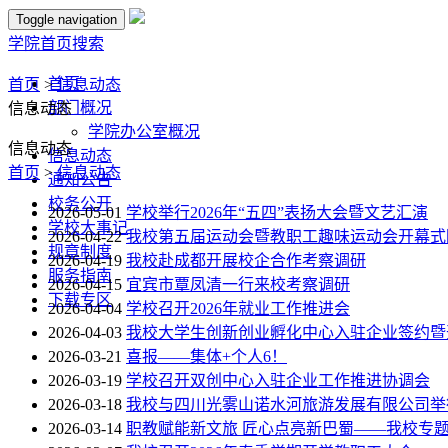
Toggle navigation
学院首页
搜索
首页
首页
>
信息动态
部门概况
信息动态
学院办公室概况
信息动态
信息动态
首页
>
信息动态
通知公告
校务公开
2026-05-01
学校举行2026年“五四”表扬大会暨文艺汇演
学校大事记
2026-04-22
我校第五届运动会暨教职工趣味运动会开幕式
规章制度
2026-04-19
我校赴成都开展校企合作考察调研
服务指南
2026-04-15
宜宾市覃凤清一行来校考察调研
下载专区
2026-04-04
学校召开2026年就业工作推进会
2026-04-03
我校大学生创新创业孵化中心入驻企业签约暨
2026-03-21
喜报——集体+个人6！
2026-03-19
学校召开双创中心入驻企业工作推进协调会
2026-03-18
我校与四川光雾山诺水河旅游发展有限公司举
2026-03-14
职教赋能新文旅 匠心点亮新巴蜀——我校专