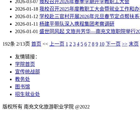
2026-03-07
我校召开2026年春季学期开学教职工大会
2026-01-18
我校召开2025年度教职工大会暨就业工作和
2026-01-12
学校赴三官村开展2026年元旦春节定点帮扶
2026-01-11
杨建平带队深入携程集团考察调研
2026-01-01
盛世同风起 文旅共芳华—南充文旅职院举行20
192条 2/13页
首页
<<
上一页
1
2
3
4
5
6
7
8
9
10
下一页
>>
末页
友情链接：
学院首页
宣传统战部
教务处
图书馆
招生就业处
版权所有 南充文化旅游职业学院 @2022