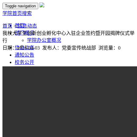
Toggle navigation
学院首页
搜索
首页
首页
>
信息动态
部门概况
我校大学生创新创业孵化中心入驻企业签约暨开园揭牌仪式举
学院办公室概况
行
信息动态
日期：2026-04-03 发布人：党委宣传统战部 浏览量：
0
通知公告
校务公开
学校大事记
规章制度
服务指南
下载专区