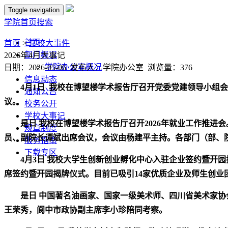
Toggle navigation
学院首页
搜索
首页
首页
>
学校大事件
部门概况
2026年4月大事记
学院办公室概况
日期：2026-05-06 发布人：学院办公室 浏览量：
376
信息动态
4
月
1
日
我校在博望楼学术报告厅召开党委党建领导小组会
通知公告
议。
校务公开
学校大事记
是
日
我校在博望楼学术报告厅召开2026年就业工作推进
规章制度
员、副院长谭斌出席会议，会议由杨建平主持。各部门（部、
服务指南
下载专区
4
月
3
日
我校大学生创新创业孵化中心入驻企业签约暨开园
席签约暨开园揭牌仪式。目前已吸引14家优质企业及师生创
是
日
中国著名油画家、国家一级美术师、四川省美术家协
王荣秀，阆中市政协副主席李小珍陪同考察。