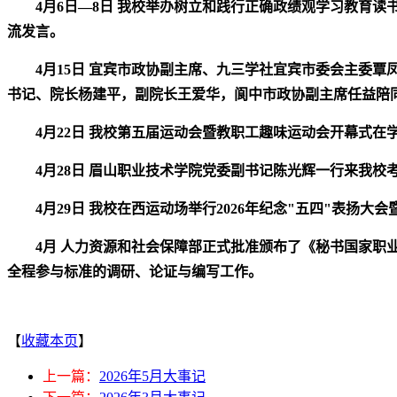
4
月
6
日
—8日
我校举办树立和践行正确政绩观学习教育读
流发言。
4
月
15日
宜宾市政协副主席、九三学社宜宾市委会主委覃
书记、院长杨建平，副院长王爱华，阆中市政协副主席任益陪
4
月
22日
我校第五届运动会暨教职工趣味运动会开幕式在
4月28日
眉山职业技术学院党委副书记陈光辉一行来我校
4月29日
我校在西运动场举行2026年纪念"五四"表扬
4
月
人力资源和社会保障部正式批准颁布了《秘书国家职业
全程参与标准的调研、论证与编写工作。
【
收藏本页
】
上一篇：
2026年5月大事记