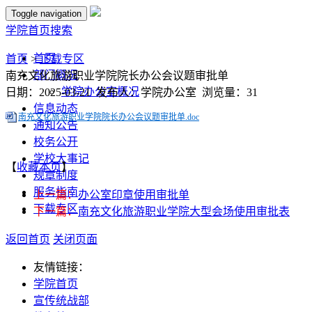
Toggle navigation
学院首页
搜索
首页
首页
>
下载专区
部门概况
南充文化旅游职业学院院长办公会议题审批单
学院办公室概况
日期：2025-03-21 发布人：学院办公室 浏览量：
31
信息动态
南充文化旅游职业学院院长办公会议题审批单.doc
通知公告
校务公开
学校大事记
【
收藏本页
】
规章制度
服务指南
上一篇：
办公室印章使用审批单
下载专区
下一篇：
南充文化旅游职业学院大型会场使用审批表
返回首页
关闭页面
友情链接：
学院首页
宣传统战部