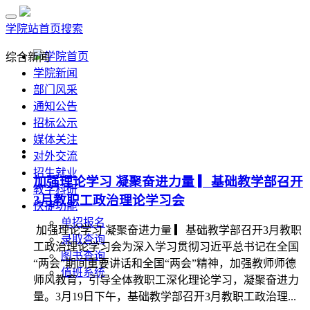
学院站首页
搜索
学院首页
综合新闻
学院新闻
部门风采
通知公告
招标公示
媒体关注
对外交流
招生就业
加强理论学习 凝聚奋进力量 ▎基础教学部召开
教学科研
3月教职工政治理论学习会
快捷功能
单招报名
加强理论学习 凝聚奋进力量 ▎基础教学部召开3月教职
录取查询
工政治理论学习会为深入学习贯彻习近平总书记在全国
图书查询
“两会”期间重要讲话和全国“两会”精神，加强教师师德
值班系统
师风教育，引导全体教职工深化理论学习，凝聚奋进力
量。3月19日下午，基础教学部召开3月教职工政治理...