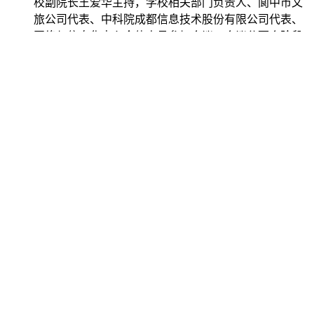
校副院长王爱华主持，学校相关部门负责人、阆中市文
旅公司代表、中科院成都信息技术股份有限公司代表、
网络与信息化中心全体人员参加会议。会议分两个阶段
进行。...
2024-03-06
我校开展“传承雷锋精神，争做时代青年”系列
志愿服务活动
今年3月5日是第61个学雷锋纪念日。为学习贯彻党的二
十大精神，贯彻落实习近平总书记关于深入开展学雷锋
活动的重要指示精神，南充文化旅游职业学院团委积极
鼓励青年志愿者不忘初心，将“学雷锋”融入日常、化作