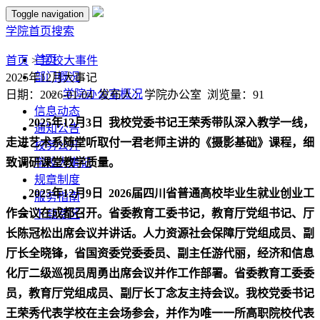
Toggle navigation
学院首页
搜索
首页
首页
>
学校大事件
部门概况
2025年12月大事记
学院办公室概况
日期：2026-01-04 发布人：学院办公室 浏览量：
91
信息动态
2025年12月3日
我校党委书记王荣秀带队深入教学一线，
通知公告
走进艺术系随堂听取付一君老师主讲的《摄影基础》课程，细
校务公开
致调研课堂教学质量。
学校大事记
规章制度
2025年12月9日
2026届四川省普通高校毕业生就业创业工
服务指南
作会议在成都召开。省委教育工委书记，教育厅党组书记、厅
下载专区
长陈冠松出席会议并讲话。人力资源社会保障厅党组成员、副
厅长全晓锋，省国资委党委委员、副主任游代丽，经济和信息
化厅二级巡视员周勇出席会议并作工作部署。省委教育工委委
员，教育厅党组成员、副厅长丁念友主持会议。我校党委书记
王荣秀代表学校在主会场参会，并作为唯一一所高职院校代表