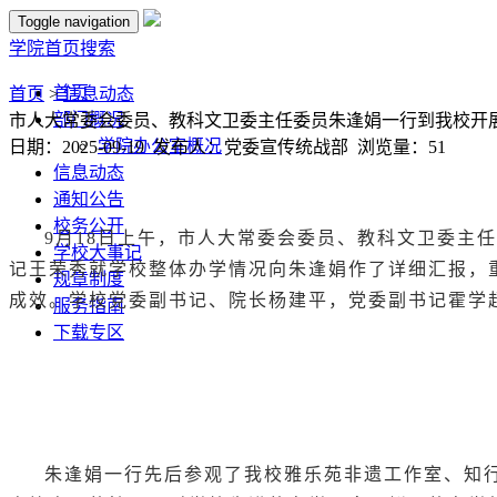
Toggle navigation
学院首页
搜索
首页
首页
>
信息动态
部门概况
市人大常委会委员、教科文卫委主任委员朱逢娟一行到我校开展
学院办公室概况
日期：2025-09-19 发布人：党委宣传统战部 浏览量：
51
信息动态
通知公告
校务公开
9月18日上午，市人大常委会委员、教科文卫委主
学校大事记
记王荣秀就学校整体办学情况向朱逢娟作了详细汇报，
规章制度
成效。学校党委副书记、院长杨建平，党委副书记霍学
服务指南
下载专区
朱逢娟一行先后参观了我校雅乐苑非遗工作室、知