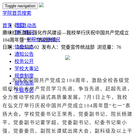
Toggle navigation
学院首页
搜索
首页
首页
>
信息动态
部门概况
赓续红色血脉 强化作风建设—我校举行庆祝中国共产党成立
学院办公室概况
104周年暨“七一”表扬大会
信息动态
日期：2025-07-02 发布人：党委宣传统战部 浏览量：
76
通知公告
校务公开
学校大事记
规章制度
为庆祝中国共产党成立104周年，激励全校各级党
服务指南
组织和广大共产党员学习先进、争当先进、赶超先进，
下载专区
全力推动学校内涵式高质量发展。7月1日上午，我校
在弘文厅举行庆祝中国共产党成立104周年暨“七一”表
扬大会。学校党委书记王荣秀，党委副书记、院长杨建
平，党委副书记霍学超，党委副书记、纪委书记柴小
强，党委委员、副院长谭斌出席大会，副科级及以上干