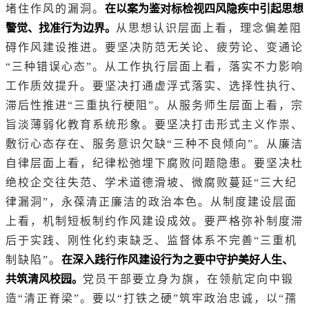
堵住作风的漏洞。
在以案为鉴对标检视四风隐疾中引起思想
警觉、找准行为边界。
从思想认识层面上看，理念偏差阻
碍作风建设推进。要坚决防范无关论、疲劳论、变通论
“三种错误心态”。从工作执行层面上看，落实不力影响
工作质效提升。要坚决打通虚浮式落实、选择性执行、
滞后性推进“三重执行梗阻”。从服务师生层面上看，宗
旨淡薄弱化教育系统形象。要坚决打击形式主义作祟、
敷衍心态存在、服务意识欠缺“三种不良倾向”。从廉洁
自律层面上看，纪律松弛埋下腐败问题隐患。要坚决杜
绝校企交往失范、学术道德滑坡、微腐败蔓延“三大纪
律漏洞”，永葆清正廉洁的政治本色。从制度建设层面
上看，机制短板制约作风建设成效。要严格弥补制度滞
后于实践、刚性化约束缺乏、监督体系不完善“三重机
制缺陷”。
在深入践行作风建设行为之要中守护美好人生、
共筑清风校园。
党员干部要立身为旗，在领航定向中锻
造“清正脊梁”。要以“打铁之硬”筑牢政治忠诚，以“孺