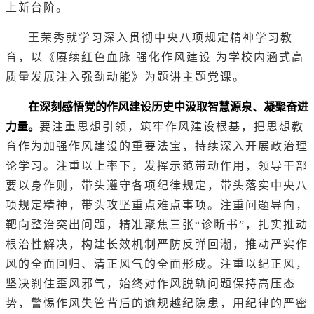
上新台阶。
王荣秀就学习深入贯彻中央八项规定精神学习教
育，以《赓续红色血脉 强化作风建设 为学校内涵式高
质量发展注入强劲动能》为题讲主题党课。
在深刻感悟党的作风建设历史中汲取智慧源泉、凝聚奋进
力量。
要注重思想引领，筑牢作风建设根基，把思想教
育作为加强作风建设的重要法宝，持续深入开展政治理
论学习。注重以上率下，发挥示范带动作用，领导干部
要以身作则，带头遵守各项纪律规定，带头落实中央八
项规定精神，带头攻坚重点难点事项。注重问题导向，
靶向整治突出问题，精准聚焦三张“诊断书”，扎实推动
根治性解决，构建长效机制严防反弹回潮，推动严实作
风的全面回归、清正风气的全面形成。注重以纪正风，
坚决刹住歪风邪气，始终对作风脱轨问题保持高压态
势，警惕作风失管背后的逾规越纪隐患，用纪律的严密