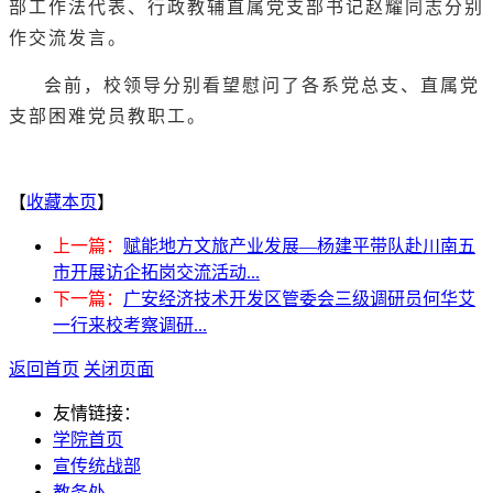
部工作法代表、行政教辅直属党支部书记赵耀同志分别
作交流发言。
会前，校领导分别看望慰问了各系党总支、直属党
支部困难党员教职工。
【
收藏本页
】
上一篇：
赋能地方文旅产业发展—杨建平带队赴川南五
市开展访企拓岗交流活动...
下一篇：
广安经济技术开发区管委会三级调研员何华艾
一行来校考察调研...
返回首页
关闭页面
友情链接：
学院首页
宣传统战部
教务处