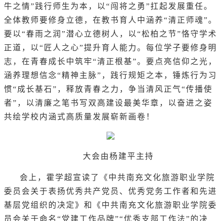
牛之情”践行师生为本，以“闯将之勇”扛起发展重任。
全体教师要修身立德，在教书育人中涵养“清正师魂”。
要以“春雨之润”潜心立德树人，以“松柏之节”恪守学术
正道，以“匠人之心”提升育人能力。每位学子要修身明
志，在青春成长中筑牢“清正根基”。要点亮信仰之光，
涵养理想信念“精神主脉”，践行规矩之本，锤炼行为习
惯“成长基石”，释放青春之力，争当清风正气“传播使
者”，以清廉之笔书写双高建设最美华章，以奋进之姿
共绘学校内涵式高质量发展崭新画卷！
大会由杨建平主持
会上，霍学超宣读了《中共南充文化旅游职业学院
委员会关于表扬优秀共产党员、优秀党务工作者和先进
基层党组织的决定》和《中共南充文化旅游职业学院委
员会关于命名“党建工作品牌”“优秀支部工作法”的决