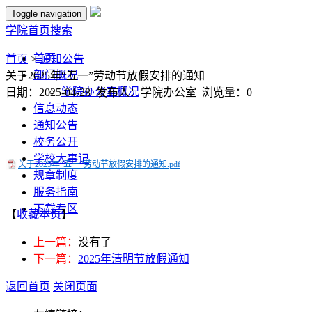
Toggle navigation
学院首页
搜索
首页
首页
>
通知公告
部门概况
关于2025年“五一”劳动节放假安排的通知
学院办公室概况
日期：2025-04-28 发布人：学院办公室 浏览量：
0
信息动态
通知公告
校务公开
学校大事记
关于2025年“五一”劳动节放假安排的通知.pdf
规章制度
服务指南
下载专区
【
收藏本页
】
上一篇：
没有了
下一篇：
2025年清明节放假通知
返回首页
关闭页面