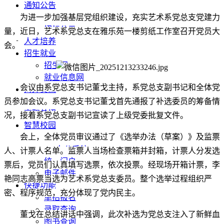
通知公告
为进一步加强基层党组织建设，充实艺术系党总支党建力
通知公告
招标公示
量，近日，艺术系党总支在雅乐苑一楼剪纸工作室召开党员大
人才培养
会。
招生就业
招生网
就业信息网
会议由系党总支书记董戈主持，系党总支副书记和全体党
对外交流
员参加会议。系党总支书记董戈首先通报了补选委员的筹备情
科学研究
高职单招
况，接着系党总支副书记宣读了上级党委批复文件。
智慧校园
会上，全体党员审议通过了《选举办法（草案）》及监票
教务系统
OA办公系统
人、计票人名单。监票人当场检查票箱并封箱，计票人分发选
统一门户
票后，党员们认真填写选票，依次投票。经现场开箱计票，李
电子邮件
艳同志高票当选为艺术系党总支委员。整个选举过程组织严
快捷功能
密、程序规范，充分体现了党内民主。
单招报名
录取查询
董戈在总结讲话中强调，此次补选为党总支注入了新鲜血
图书查询