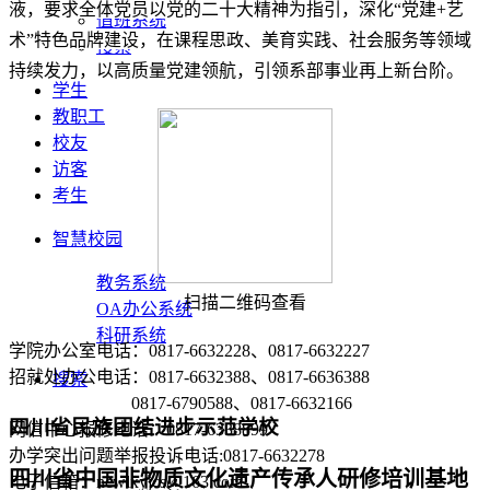
液，要求全体党员以党的二十大精神为指引，深化“党建+艺
值班系统
术”特色品牌建设，在课程思政、美育实践、社会服务等领域
搜索
持续发力，以高质量党建领航，引领系部事业再上新台阶。
学生
教职工
校友
访客
考生
智慧校园
教务系统
扫描二维码查看
OA办公系统
科研系统
学院办公室电话：0817-6632228、0817-6632227
招就处办公电话：0817-6632388、0817-6636388
搜索
0817-6790588、0817-6632166
四川省民族团结进步示范学校
网信中心报修电话：0817-6338899
办学突出问题举报投诉电话:0817-6632278
四川省中国非物质文化遗产传承人研修培训基地
电子信箱：ncwlxyjcs@163.com