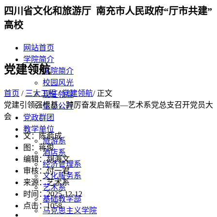
四川省文化和旅游厅 南充市人民政府“厅市共建”
高校
网站首页
学院简介
党建领航
学院简介
校园风光
首页
/
三大工程
/
党建领航
/ 正文
现任领导
党建引领强根基，踔厉奋发启新程—艺术系党总支召开党员大
信息公开
会
党政群团
教学单位
文：陈俞成
旅游系
图：蒋俊
酒店系
编辑：胡海文
经济管理系
审核：付一君
文化服务系
来源：艺术系
艺术系
时间：2025-12-12
基础教学部
点击：
1058
马克思主义学院