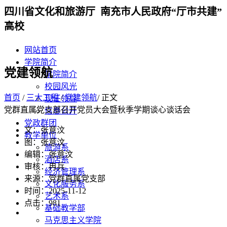
四川省文化和旅游厅 南充市人民政府“厅市共建”
高校
网站首页
学院简介
党建领航
学院简介
校园风光
首页
/
三大工程
/
党建领航
/ 正文
现任领导
党群直属党支部召开党员大会暨秋季学期谈心谈话会
信息公开
党政群团
文：张意汶
教学单位
图：张意汶
旅游系
编辑：张意汶
酒店系
审核：冉兵
经济管理系
来源：党群直属党支部
文化服务系
时间：2025-11-12
艺术系
点击：
981
基础教学部
马克思主义学院