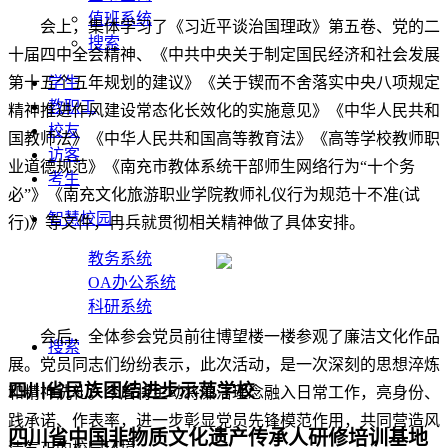
值班系统
会上，集体学习了《习近平谈治国理政》第五卷、党的二
搜索
十届四中全会精神、《中共中央关于制定国民经济和社会发展
第十五个五年规划的建议》《关于锲而不舍落实中央八项规定
学生
教职工
精神推进作风建设常态化长效化的实施意见》《中华人民共和
校友
国教师法》《中华人民共和国高等教育法》《高等学校教师职
访客
业道德规范》《南充市教体系统干部师生网络行为“十个务
考生
必”》《南充文化旅游职业学院教师礼仪行为规范十不准(试
智慧校园
行)》等文件，冉兵就贯彻相关精神做了具体安排。
教务系统
OA办公系统
科研系统
会后，全体参会党员前往博望楼一楼参观了廉洁文化作品
搜索
展。党员同志们纷纷表示，此次活动，是一次深刻的思想淬炼
四川省民族团结进步示范学校
和精神洗礼。今后将主动将廉洁理念融入日常工作，亮身份、
践承诺、作表率，进一步彰显党员先锋模范作用，共同营造风
四川省中国非物质文化遗产传承人研修培训基地