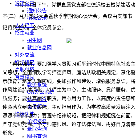
通知公告
11月11日下午，党群直属党支部在德远楼五楼党建活动
通知公告
室(二）召开党员大会暨秋季学期谈心谈话会。会议由支部书
招标公示
人才培养
记冉兵主持。全体党员参会。
招生就业
招生网
就业信息网
对外交流
科学研究
冉兵强调，要加强学习贯彻习近平新时代中国特色社会主
高职单招
义思想，全面细致学习师德师风、廉洁从政相关规定，深化警
智慧校园
示教育，筑牢思想防线；要加强作风建设，增强服务意识，将
教务系统
作风建设持续深化，以师生为中心，主动服务、靠前服务、优
OA办公系统
质服务；要认真履行职责，用心用力工作，以高度的责任感和
统一门户
电子邮件
使命感立足岗位实际，主动担当作为，为学校高质量发展注入
快捷功能
源源不断的动力；要遵守纪律规矩，把纪律和规矩挺在前面，
单招报名
严守党纪党规、恪守师德师风、遵守法律法规，树好自身清廉
录取查询
形象。
图书查询