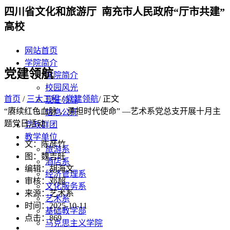
四川省文化和旅游厅 南充市人民政府“厅市共建”
高校
网站首页
学院简介
党建领航
学院简介
校园风光
首页
/
三大工程
/
党建领航
/ 正文
现任领导
“赓续红色血脉 ，勇担时代使命” —艺术系党总支开展十月主
信息公开
题党日活动
党政群团
教学单位
文：陈彦竹
旅游系
图：魏吉旺
酒店系
编辑：胡海文
经济管理系
审核：邓超
文化服务系
来源：艺术系
艺术系
时间：2025-10-11
基础教学部
点击：
869
马克思主义学院