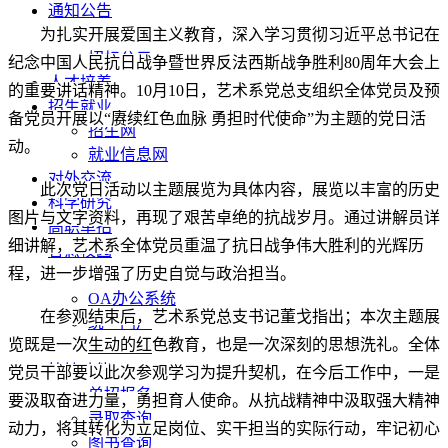
通知公告
为扎实开展爱国主义教育，深入学习贯彻习近平总书记在
通知公告
招标公示
纪念中国人民抗日战争暨世界反法西斯战争胜利80周年大会上
人才培养
的重要讲话精神。10月10日，艺术系党总支组织全体党员及预
招生就业
备党员开展以“赓续红色血脉 勇担时代使命”为主题的党日活
招生网
动。
就业信息网
对外交流
此次党日活动以主题展览为具体内容，展览以丰富的历史
科学研究
图片与文字资料，再现了艰苦卓绝的抗战岁月。通过讲解员详
高职单招
细讲解，艺术系全体党员重温了抗日战争伟大胜利的光辉历
智慧校园
程，进一步增强了历史自觉与政治担当。
教务系统
OA办公系统
在参观结束后，艺术系党总支书记董戈指出；本次主题展
统一门户
览既是一次生动的红色教育，也是一次深刻的思想洗礼。全体
电子邮件
快捷功能
党员干部要以此次参观学习为提升契机，在今后工作中，一是
单招报名
要汲取奋进力量，勇担育人使命。从抗战精神中汲取强大精神
录取查询
动力，将其转化为立足岗位、实干担当的实际行动，牢记初心
图书查询