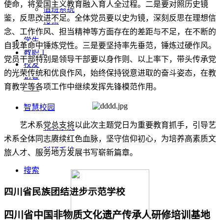
使命，将爱国主义教育融入育人全过程。二是要对照历史镜
值班系统
鉴，反思改进不足。全体党员要以史为镜，深刻反思在理想信
搜索
念、工作作风、担当精神等方面存在的差距与不足，在不断的
学生
自我革命中锤炼党性。三是要坚持率先垂范，锤炼过硬作风。
教职工
党员干部特别是领导干部要以身作则、以上率下，带头传承党
校友
的光荣传统和优良作风，始终保持锐意进取的奋斗姿态，在教
访客
育教学等各项工作中继续发挥先锋模范作用。
考生
智慧校园
艺术系党总支将以此次主题党日为重要教育抓手，引导艺
教务系统
术系全体同志赓续红色血脉，坚守信仰初心，为培养高素质文
OA办公系统
科研系统
旅人才、服务地方发展书写崭新篇章。
搜索
四川省民族团结进步示范学校
四川省中国非物质文化遗产传承人研修培训基地