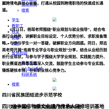
握跨境电商核心技能，打通从校园到跨境职场的快速成长通
值班系统
道。
搜索
学生
教职工
4
月
21
日，杨琛老师围绕
“
职业规划与就业指导
”
，结合电
校友
商行业趋势，讲解职业目标设定、个人优势分析、求职准备策
访客
略，与
参与
学生一对一答疑，破解职业方向困惑。同日，郑志
考生
英老师开展
“
电商专业学业与职业规划
”
分享，结合从业经历剖
智慧校园
析行业现状，与
参与学子
围绕大学学业规划、实践能力提升、
教务系统
职业赛道选择等话题深入交流，鼓励学生主动参与专业实践、
OA办公系统
锤炼硬核本领，夯实职业核心竞争力。
科研系统
搜索
四川省民族团结进步示范学校
四川省中国非物质文化遗产传承人研修培训基地
文旅供销社：深耕实操技能
激活发展动能