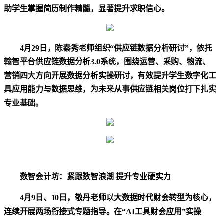
助学生掌握简历制作精髓，显著提升求职信心。
4
月
29
日，陈秦秀老师组织
“
供应链数据分析研讨
”
，依托
翰智平台供应链数据分析
3.0
系统，围绕运营、采购、物流、
营销四大方向开展数据分析实操研讨，有效提升学生数字化工
具应用能力与数据思维，为未来从事供应链相关岗位打下扎实
专业基础。
数智会计坊：紧跟数智浪潮
提升专业硬实力
4
月
9
日
、
10
日
，敬丹老师以大数据时代财会转型为核心，
连续开展两场衔接式专题指导。在
“
AI
工具财会应用
”
实操