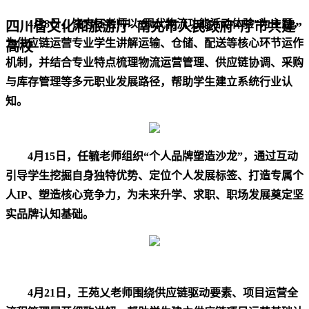
4
月
8
日，饶志钰老师
以
“
现代物流功能活动体验
”
为主题
，
四川省文化和旅游厅 南充市人民政府“厅市共建”
为供应链运营专业学生讲解运输、仓储、配送等核心环节运作
高校
机制，
并
结合专业特点梳理物流运营管理、供应链协调、采购
与库存管理等多元职业发展路径，帮助学生建立系统行业认
知。
4
月
15
日，任毓老师组织
“
个人品牌塑造沙龙
”
，通过互动
引导学生挖掘自身独特优势、定位个人发展标签、打造专属个
人
IP
、塑造核心竞争力，为未来升学、求职、职场发展奠定坚
实品牌认知基础。
4
月
21
日，王苑乂老师围绕供应链驱动要素、项目运营
全