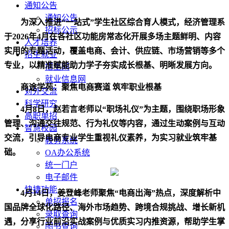
通知公告
通知公告
为深入推进“一站式”学生社区综合育人模式
，
经济管理系
招标公示
于
2026
年
4
月在各社区功能房
常态化
开展多场主题鲜明、内容
人才培养
实用的专题活动，覆盖电商、会计、供应链、市场营销等多个
招生就业
专业，以精准赋能助力学子夯实成长根基、明晰发展方向。
招生网
就业信息网
商途学苑：聚焦电商赛道
筑牢职业根基
对外交流
科学研究
4
月
8
日，赵若言老师以
“
职场礼仪
”
为主题，围绕职场形象
高职单招
管理、沟通交往规范、行为礼仪等内容，通过生动案例与互动
智慧校园
交流，引导电商专业学生重视礼仪素养，为实习就业筑牢基
教务系统
础。
OA办公系统
统一门户
电子邮件
快捷功能
4
月
14
日，姜登峰老师聚焦“电商出海”热点，深度解析中
单招报名
国品牌全球化路径、海外市场趋势、跨境合规挑战、增长新机
录取查询
遇，分享行业前沿实战案例与优质实习内推资源，帮
助学生掌
图书查询