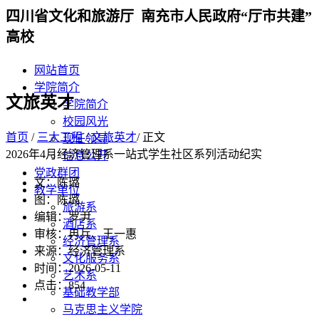
四川省文化和旅游厅 南充市人民政府“厅市共建”
高校
网站首页
学院简介
文旅英才
学院简介
校园风光
首页
/
三大工程
/
文旅英才
/ 正文
现任领导
2026年4月经济管理系一站式学生社区系列活动纪实
信息公开
党政群团
文：陈璐
教学单位
图：陈璐
旅游系
编辑：罗尹
酒店系
审核：冉兵、王一惠
经济管理系
来源：经济管理系
文化服务系
时间：2026-05-11
艺术系
点击：
854
基础教学部
马克思主义学院