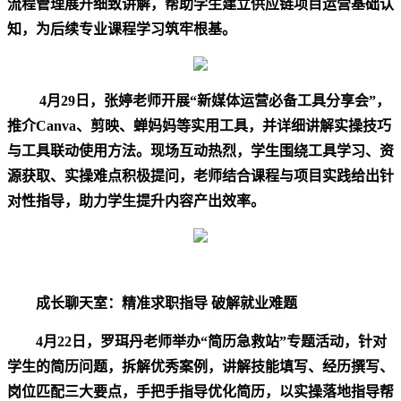
流程管理展开细致讲解，帮助学生建立供应链项目运营基础认
知，为后续专业课程学习筑牢根基。
4
月
29
日，张婷老师开展
“
新媒体运营必备工具分享会
”
，
推介
Canva
、剪映、蝉妈妈等实用工具，并详细讲解实操技巧
与工具联动使用方法。现场互动热烈，学生围绕工具学习、资
源获取、实操难点积极提问，老师结合课程与项目实践给出针
对性指导，助力学生提升内容产出效率。
成长聊天室：精准求职指导
破解就业难题
4
月
22
日，罗珥丹老师举办
“
简历急救站
”
专题活动，针对
学生的简历问题，拆解优秀案例，讲解技能填写、经历撰写、
岗位匹配三大要点，手把手指导优化简历，以实操落地指导帮