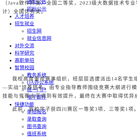
通知公告
（Java软件开发）全国二等奖，2023级大数据技术专
招标公示
计）全国优秀奖。
人才培养
招生就业
招生网
就业信息网
对外交流
科学研究
高职单招
智慧校园
教务系统
我校高度重视赛事组织，经层层选拔派出14名学生
OA办公系统
—实战”培养链条，由专业指导教师围绕竞赛大纲进行
统一门户
技能与竞赛水平得到有效提升，最终在大赛中取得优异
电子邮件
快捷功能
此前，我校学子获四川赛区一等奖3项、三等奖1项
单招报名
录取查询
图书查询
值班系统