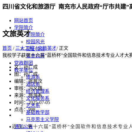
四川省文化和旅游厅 南充市人民政府“厅市共建”
网站首页
学院简介
文旅英才
学院简介
校园风光
首页
/
三大工程
/
文旅英才
/ 正文
现任领导
我校学子获第十六届“蓝桥杯”全国软件和信息技术专业人才大
信息公开
党政群团
文：孙广成
教学单位
图：孙广成
旅游系
编辑：张意汶
酒店系
审核：冯义雄
经济管理系
来源：旅游系
文化服务系
时间：2025-07-05
艺术系
点击：
998
基础教学部
马克思主义学院
近日，第十六届“蓝桥杯”全国软件和信息技术专业
通知公告