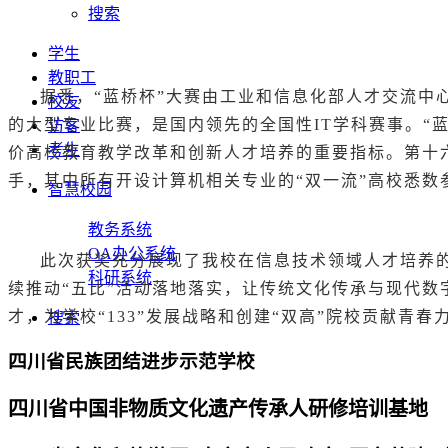
搜索
学生
教职工
据悉，“蓝桥杯”大赛由工业和信息化部人才交流
校友
的大型专业比赛，是国内领先的全国性IT学科赛事。“
访客
考生
价高校教育教学改革和创新人才培养的重要指标。第十六
手，其中所有开设计算机相关专业的“双一流”高校悉数
智慧校园
教务系统
OA办公系统
此次获奖充分展现了我校在信息技术领域人才培养
科研系统
续推动“五比”活动落地落实，让传统文化传承与现代
才，为学校“133”发展战略和创建“双高”院校贡献青春
搜索
四川省民族团结进步示范学校
四川省中国非物质文化遗产传承人研修培训基地