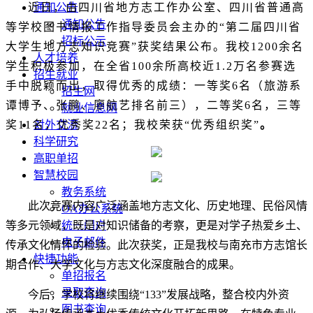
近日，由四川省地方志工作办公室、四川省普通高
通知公告
通知公告
等学校图书情报工作指导委员会主办的
“
第二届四川省
招标公示
大学生地方志知识竞赛
”
获奖结果公布。我校
1200
余名
人才培养
学生积极参加，在全省100余所高校近
1.2
万名参赛选
招生就业
手中脱颖而出，取得优秀的成绩：一等奖
6
名（旅游系
招生网
谭博予、张鹏、廖航艺排名前三），二等奖
6
名，三等
就业信息网
奖
11
名，优秀奖
22
名；我校荣获
“
优秀组织奖
”
。
对外交流
科学研究
高职单招
智慧校园
教务系统
此次竞赛内容广泛涵盖地方志文化、历史地理、民俗风情
OA办公系统
等多元领域，既是对知识储备的考察，更是对学子热爱乡土、
统一门户
电子邮件
传承文化情怀的检验。此次获奖，正是我校与南充市方志馆长
快捷功能
期合作、大学文化与方志文化深度融合的成果。
单招报名
录取查询
今后，学校将继续围绕“133”发展战略，整合校内外资
图书查询