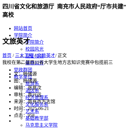
四川省文化和旅游厅 南充市人民政府“厅市共建”
高校
网站首页
学院简介
文旅英才
学院简介
校园风光
首页
/
三大工程
/
文旅英才
/ 正文
现任领导
我校在第二届四川省大学生地方志知识竞赛中包揽前三
信息公开
党政群团
文：杨储源
教学单位
图：杨储源
旅游系
编辑：张意汶
酒店系
审核：袁兴远
经济管理系
来源：南充市方志馆
文化服务系
时间：2025-06-21
艺术系
点击：
958
基础教学部
马克思主义学院