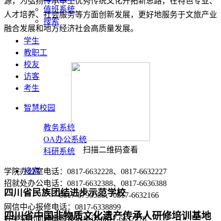
源，为弘扬传承本土优秀传统文化开拓新思路，在特色专业、
值班系统
人才培养、社会服务等方面创新发展，更好地服务于文旅产业
搜索
融合发展和地方经济社会高质量发展。
学生
教职工
校友
访客
考生
智慧校园
教务系统
OA办公系统
扫描二维码查看
科研系统
搜索
学院办公室电话：0817-6632228、0817-6632227
招就处办公电话：0817-6632388、0817-6636388
四川省民族团结进步示范学校
0817-6790588、0817-6632166
网信中心报修电话：0817-6338899
四川省中国非物质文化遗产传承人研修培训基地
办学突出问题举报投诉电话:0817-6632278