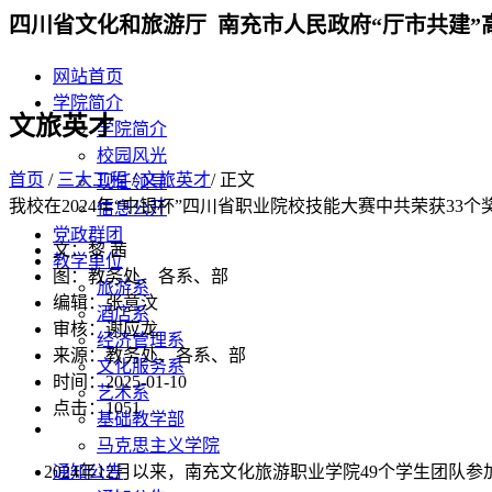
四川省文化和旅游厅 南充市人民政府“厅市共建”
网站首页
学院简介
文旅英才
学院简介
校园风光
首页
/
三大工程
/
文旅英才
/ 正文
现任领导
我校在2024年“中银杯”四川省职业院校技能大赛中共荣获33个
信息公开
党政群团
文：黎 茜
教学单位
图：教务处、各系、部
旅游系
编辑：张意汶
酒店系
审核：谢应龙
经济管理系
来源：教务处、各系、部
文化服务系
时间：2025-01-10
艺术系
点击：
1051
基础教学部
马克思主义学院
2024年12月以来，南充文化旅游职业学院49个学生团队
通知公告