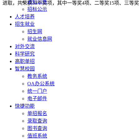
通知公告
进取，共荣获33个奖项，其中一等奖4项、二等奖15项、三等奖
招标公示
人才培养
招生就业
招生网
就业信息网
对外交流
科学研究
高职单招
智慧校园
教务系统
OA办公系统
统一门户
电子邮件
快捷功能
单招报名
录取查询
图书查询
值班系统