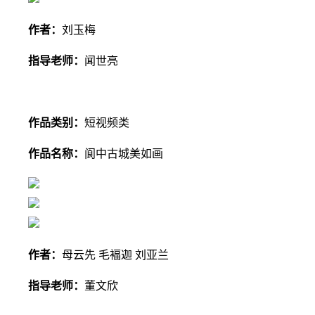
作者：
刘玉梅
指导老师：
闻世亮
作品类别：
短视频
类
作品名称：
阆中
古城美如画
作者：
母云先 毛褔迦 刘亚兰
指导老师：
董文欣