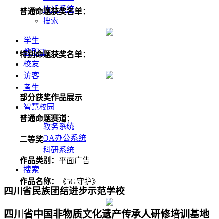
值班系统
普通命题获奖名单：
搜索
学生
教职工
特别命题获奖名单：
校友
访客
考生
部分获奖作品展示
智慧校园
普通命题赛道
：
教务系统
OA办公系统
二等奖
科研系统
作品类别：
平面广告
搜索
作品名称：
《5G守护》
四川省民族团结进步示范学校
四川省中国非物质文化遗产传承人研修培训基地