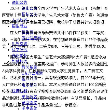
通知公告
2024年第十六届全国大学生广告艺术大赛四川（西藏）赛
通知公告
招标公示
区暨第十届四川省大学生广告艺术大赛（简称大广赛）普通命
人才培养
题及特别命题评审结果已揭晓，我校学子获得共计90项奖项！
招生就业
招生网
在大广赛省赛普通命题赛道共计13件作品获奖：二等奖1
就业信息网
项、三等奖4项、优秀奖8项；在特别命题赛道共计77件作品获
对外交流
奖，其中一等奖2项、二等奖9项、三等奖24项、优秀奖42项。
科学研究
高职单招
据悉，全国大学生广告艺术大赛(简称“大广赛”)是迄今为
智慧校园
止全国规模最大、覆盖高校最广、参与师生人数最多的全国性
教务系统
A类学科竞赛。在教育部认可的大学生竞赛中，大广赛在文
OA办公系统
科、艺术类中排名第一，具有很强的影响力。自2005年开始，
统一门户
大广赛已经连续举办19年。本次大赛普通命题共计100余所院
电子邮件
快捷功能
校参赛，经过各参赛学校校赛后报送四川赛区组委会的参评作
单招报名
品达到近10000件，参赛院校数量较往年有明显增长，作品内
录取查询
容和形式更加丰富，作品质量也进一步提高。
图书查询