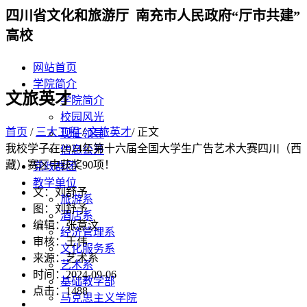
四川省文化和旅游厅 南充市人民政府“厅市共建”
高校
网站首页
学院简介
文旅英才
学院简介
校园风光
首页
/
三大工程
/
文旅英才
/ 正文
现任领导
我校学子在2024年第十六届全国大学生广告艺术大赛四川（西
信息公开
藏）赛区中获奖90项！
党政群团
教学单位
文：刘舒予
旅游系
图：刘舒予
酒店系
编辑：张意汶
经济管理系
审核：王伟
文化服务系
来源：艺术系
艺术系
时间：2024-09-06
基础教学部
点击：
1488
马克思主义学院