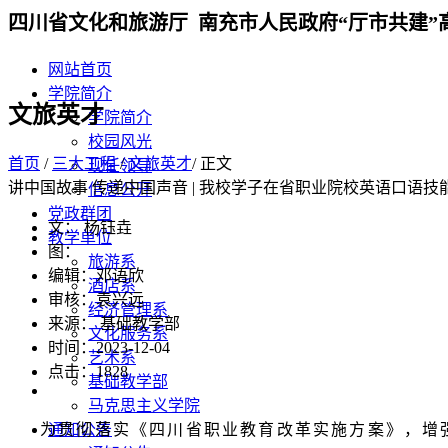
四川省文化和旅游厅 南充市人民政府“厅市共建”
网站首页
学院简介
文旅英才
学院简介
校园风光
首页
/
三大工程
/
文旅英才
/ 正文
现任领导
讲中国故事 传递中国声音 | 我校学子在省职业院校英语口语
信息公开
党政群团
文： 杨钰垚
教学单位
图：
旅游系
编辑：邓语欣
酒店系
审核：袁兴远
经济管理系
来源： 基础教学部
文化服务系
时间：2023-12-04
艺术系
点击：
1828
基础教学部
马克思主义学院
为贯彻落实《四川省职业教育改革实施方案》，增
通知公告