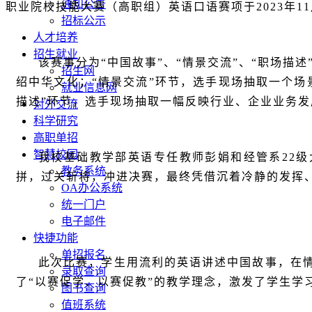
通知公告
职业院校技能大赛（高职组）英语口语赛项于
2023
年
11
招标公示
人才培养
招生就业
该赛事分为“中国故事”、“情景交流”、“职场描
招生网
绍中华文化；“情景交流”环节，选手现场抽取一个
就业信息网
描述”环节，选手现场抽取一幅反映行业、企业业务
对外交流
科学研究
高职单招
智慧校园
我校基础教学部英语专任教师彭娟和经管系
22
级
教务系统
拼，过关斩将，冲进决赛，最终凭借沉着冷静的发挥
OA办公系统
统一门户
电子邮件
快捷功能
单招报名
此次比赛，学生用流利的英语讲述中国故事，在
录取查询
了“以赛促学、以赛促教”的教学理念，激发了学生学
图书查询
值班系统