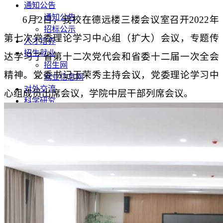
通知公告
通知公告
6
月
2
日，我校在德远楼三楼会议室召开
2022
年
招标公示
第七次党委理论学习中心组（扩大）会议，专题传
人才培养
招生就业
达学习了省第十二次党代会和省委十二届一次全会
招生网
精神。党委书记王荣秀主持会议，党委理论学习中
就业信息网
对外交流
心组成员出席会议，学院中层干部列席会议。
科学研究
高职单招
智慧校园
教务系统
OA办公系统
统一门户
电子邮件
快捷功能
单招报名
录取查询
图书查询