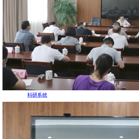
值班系统
搜索
学生
教职工
校友
访客
考生
智慧校园
教务系统
OA办公系统
科研系统
搜索
四川省民族团结进步示范学校
四川省中国非物质文化遗产传承人研修培训基地