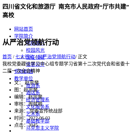
四川省文化和旅游厅 南充市人民政府“厅市共建”
高校
网站首页
学院简介
从严治党领航行动
学院简介
校园风光
首页
/
七大行动
/
从严治党领航行动
/ 正文
现任领导
我校党委理论学习中心组专题学习省第十二次党代会和省委十
信息公开
二届一次全会精神
党政群团
教学单位
文： 赵宗斐
旅游系
图：赵宗斐
酒店系
编辑：赵宗斐
经济管理系
审核：周斌顺
文化服务系
来源： 党委宣传统战部
艺术系
时间：2022-06-03
基础教学部
点击：
3045
马克思主义学院