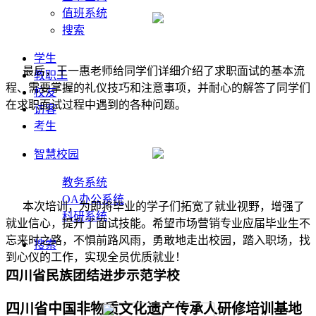
值班系统
搜索
学生
最后，王一惠老师给同学们详细介绍了求职面试的基本流
教职工
程、需要掌握的礼仪技巧和注意事项，并耐心的解答了同学们
校友
在求职面试过程中遇到的各种问题。
访客
考生
智慧校园
教务系统
OA办公系统
本次培训，为即将毕业的学子们拓宽了就业视野，增强了
科研系统
就业信心，提升了面试技能。希望市场营销专业应届毕业生不
忘来时之路，不惧前路风雨，勇敢地走出校园，踏入职场，找
搜索
到心仪的工作，实现全员优质就业！
四川省民族团结进步示范学校
四川省中国非物质文化遗产传承人研修培训基地