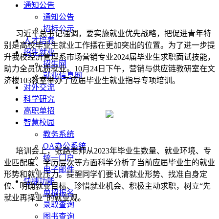
通知公告
通知公告
招标公示
习近平总书记强调，要实施就业优先战略，把促进青年特
人才培养
别是高校毕业生就业工作摆在更加突出的位置。为了进一步提
招生就业
升我校经济管理系市场营销专业2024届毕业生求职面试技能，
招生网
助力全员优质就业。10月24日下午，营销与供应链教研室在文
就业信息网
济楼103教室举办了应届毕业生就业指导专项培训。
对外交流
科学研究
高职单招
智慧校园
教务系统
OA办公系统
培训会上，张路老师从2023年毕业生数量、就业环境、专
统一门户
业匹配度、学历层次等方面科学分析了当前应届毕业生的就业
电子邮件
形势和就业压力。提醒同学们要认清就业形势、找准自身定
快捷功能
位、明确就业目标、珍惜就业机会、积极主动求职，树立“先
单招报名
就业再择业”的就业观。
录取查询
图书查询