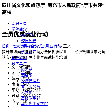
四川省文化和旅游厅 南充市人民政府“厅市共建”
高校
网站首页
学院简介
全员优质就业行动
学院简介
校园风光
首页
/
七大行动
/
全员优质就业行动
/ 正文
现任领导
提升求职面试技能，助力全员优质就业——经济管理系市场营
信息公开
销专业举办2024届毕业生面试技能培训
党政群团
教学单位
文：胥锦桦
旅游系
图：胥锦桦
酒店系
编辑：罗尹
经济管理系
审核：何吉
文化服务系
来源：经济管理系
艺术系
时间：2023-10-27
基础教学部
点击：
1846
马克思主义学院