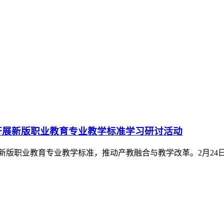
开展新版职业教育专业教学标准学习研讨活动
版职业教育专业教学标准，推动产教融合与教学改革。2月24
课”活动，旨在夯实教学根基，提升教师教学水平，共育高素质技
杂的专业知识讲得简单易懂，课堂氛...