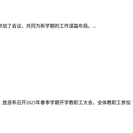
董戈主持，系主任霍学超出席会议，全体教职工参会，共同谋划新
2月17日，四川省政府驻沈阳办事处劳务处副处长吴铭禹带领天
委书记梁俊，学校党委副书记、纪委书记柴小强，副院长王爱华