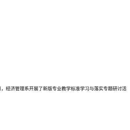
日，经济管理系开展了新版专业教学标准学习与落实专题研讨活
能人才。在这次 “三课” 活动里，全系教师参与热情很高。公