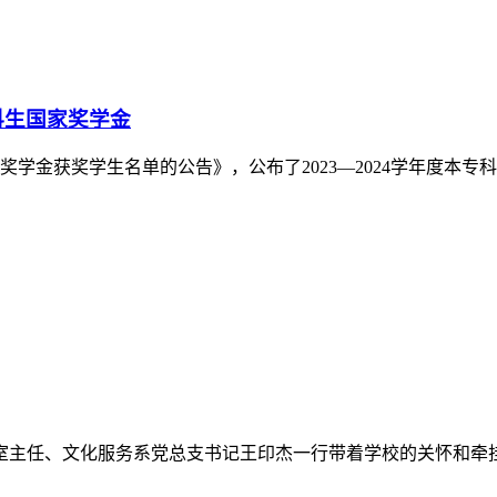
职评议会
团组织工作开展情况，进一步压紧压实基层团组织书记主体责任，
宣讲室（二）召开2024年度基层团组织书记述职评议会。学院
校团委书记黄东梅主持。...
一页
>>
末页
0817-6632166