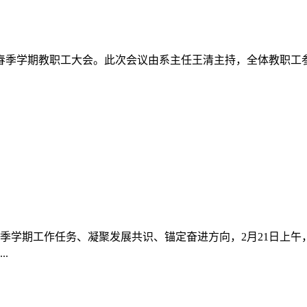
2025年新学期工作部署会
非遗工作室雅乐苑剪纸工作室顺利召开。会议由艺术系党总支书记
需对接调研座谈会
径，使我校人才培养更适应市场需求，实现精准办学。2025年
开展人才供需对接调研座谈会。南充市人社局党组成员、机关党
王伟主持。...