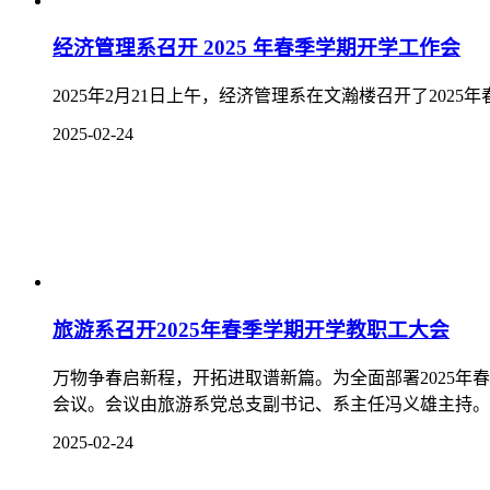
2025-02-24
凝心聚力启新程，奋楫笃行谋新篇——艺术系召开
2月19日上午，我系2025年春季学期工作部署会议在
学年发展蓝图，推动各项重点工作高质量落实。...
2025-02-20
赓续合作情谊 共育时代新人—我校开展人才供
为进一步了解用人单位岗位人才新需求，探求校企合作新路
津四川商会、北方川渝商会等7家会员企业一行莅临学校
出席座谈会。座谈会由党委委员、校地合作与培训中心主任
2025-02-18