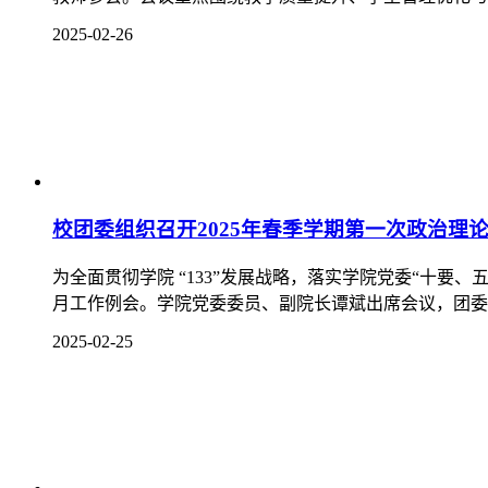
经济管理系召开 2025 年春季学期开学工作会
2025年2月21日上午，经济管理系在文瀚楼召开了20
2025-02-24
旅游系召开2025年春季学期开学教职工大会
万物争春启新程，开拓进取谱新篇。为全面部署2025年
会议。会议由旅游系党总支副书记、系主任冯义雄主持。..
2025-02-24
教学展风采 交流促提升——基础教学部开展2024
为深化课堂教学改革，促进教师专业成长，2月21日，基础
交流，为新学期教学质量的提升注入新活力。...