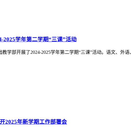
专科生国家奖学金
家奖学金获奖学生名单的公告》，公布了2023—2024学年度本专
公室主任、文化服务系党总支书记王印杰一行带着学校的关怀和
教师素质能力提升培训
党员大会精神，加快推进“133”发展战略，助力学校创建“双高