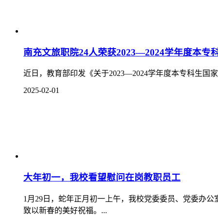
学校团委组织召开2024年度基层团组织书记述
为全面落实从严治团工作要求，总结我校2024年度基层
团改革工作走深走实。1月2日，我校在德远楼一楼招聘
副书记、团总支书记、辅导员代表等21人参加会议。会议由
2025-01-03
810条 19/54页
首页
<<
上一页
11
12
13
14
15
16
17
18
19
20
下
学院办公室电话：0817-6632228
招就处办公电话：0817-6632388、0817-6636388、0817-6790588、
学院地址：四川省南充市阆中市河东大道107号
备案号：蜀ICP备20019291号
川公网安备 51138102000111号