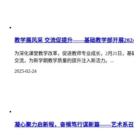
南充文旅职院24人荣获2023—2024学年度本
近日，教育部印发《关于2023—2024学年度本专科生国
2025-02-01
大年初一，我校看望慰问在岗教职员工
1月29日，蛇年正月初一上午，我校党委委员、党委办
致以新春的美好祝福。...
2025-01-30
探索前沿 启迪未来 ——我校举办2025年寒假
为深入贯彻习近平总书记关于职业教育的重要指示，落实学院