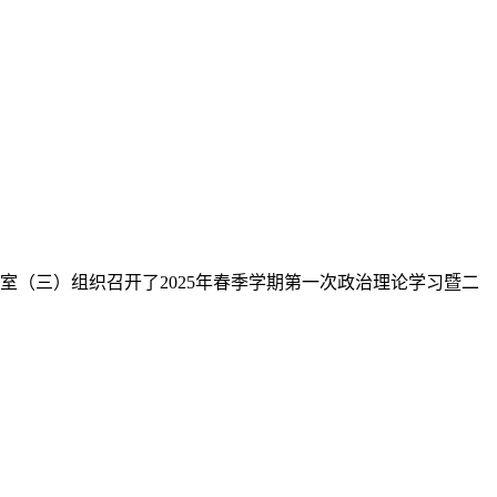
参加了会议，共同为新学期的工作谋篇布局。...
，旅游系召开2025年春季学期开学教职工大会，全体教职工参加
、外语、心理及信息技术教研室共同参与本次活动，通过课程展示与