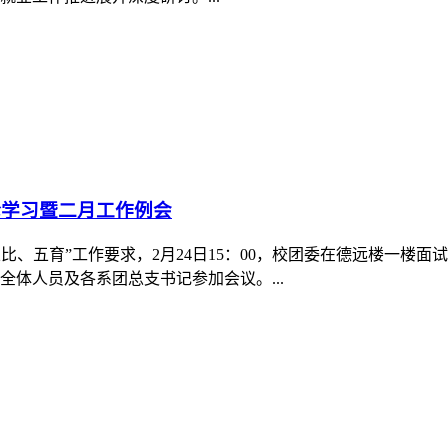
25年春季学期教职工大会。此次会议由系主任王清主持，全体教职工
春季学期工作任务、凝聚发展共识、锚定奋进方向，2月21日上午
.
-2025学年第二学期“三课”活动
教学部开展了2024-2025学年第二学期“三课”活动。语文