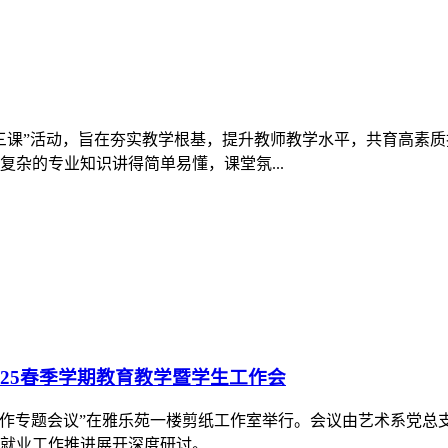
25春季学期教育教学暨学生工作会
学生工作专题会议”在雅乐苑一楼剪纸工作室举行。会议由艺术系党
业工作推进展开深度研讨。...
论学习暨二月工作例会
五比、五育”工作要求，2月24日15：00，校团委在德远楼一楼
体人员及各系团总支书记参加会议。...