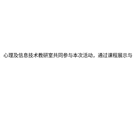
科生国家奖学金获奖学生名单，我校共计24位学生上榜。...
牵挂，看望慰问了春节期间依然坚守工作岗位的教职员工，向大家
”院校和内涵式高质量发展，我校于1月11日—1月13日举办