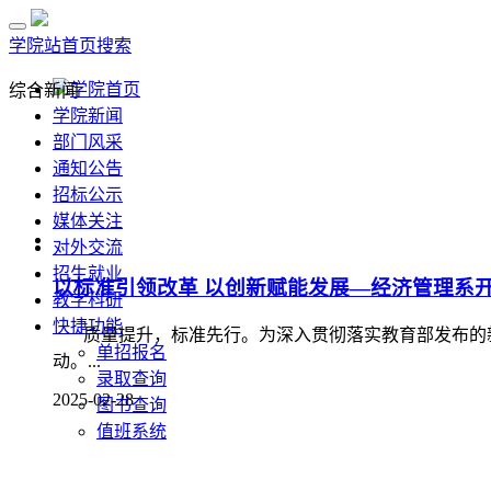
学院站首页
搜索
学院首页
综合新闻
学院新闻
部门风采
通知公告
以标准引领改革 以创新赋能发展—经济管理系
招标公示
媒体关注
质量提升，标准先行。为深入贯彻落实教育部发布的新
对外交流
动。...
招生就业
2025-02-28
教学科研
快捷功能
单招报名
录取查询
新学期新起点— “三课”活动共筑教学新篇章
图书查询
值班系统
新学期伊始，经济管理系积极响应学校号召，全面开展“三
开课上，老师们凭借扎实的专业知识和独特教学风格，把复